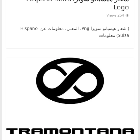
،
Logo
و
264 Views
ت
( شعار هيسبانو سويزاPng ‎، المعنى، معلومات عن Hispano-
ق
Suiza) معلومات
ن
ي
ا
ت
ا
ل
س
ي
ا
ر
ا
ت