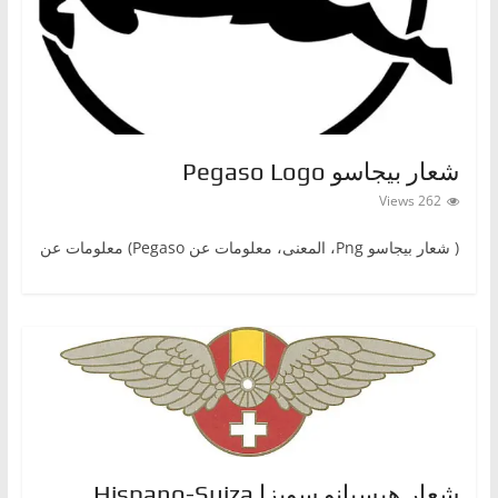
ا
ت
،
أ
ن
شعار بيجاسو Pegaso Logo
و
262 Views
ا
ع
( شعار بيجاسوPng ‎، المعنى، معلومات عن Pegaso) معلومات عن
ا
ل
س
ي
ا
ر
ا
ت
شعار هيسبانو سويزا Hispano-Suiza