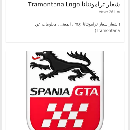
شعار ترامونتانا Tramontana Logo
ا
261 Views
ل
ج
( شعار شعار ترامونتانا Png ‎، المعنى، معلومات عن
د
Tramontana)
ي
د
ة