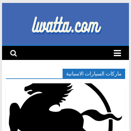
Skip
to
content
lwatta.com
أ
خ
ب
ا
ماركات السيارات الاسبانية
ر
ا
ل
س
ي
ا
ر