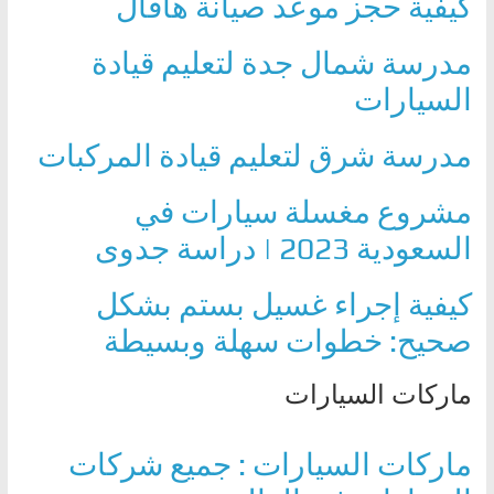
كيفية حجز موعد صيانة هافال
ا
ت
مدرسة شمال جدة لتعليم قيادة
،
السيارات
أ
ن
مدرسة شرق لتعليم قيادة المركبات
و
ا
مشروع مغسلة سيارات في
ع
السعودية 2023 | دراسة جدوى
ا
ل
كيفية إجراء غسيل بستم بشكل
س
صحيح: خطوات سهلة وبسيطة
ي
ا
ماركات السيارات
ر
ا
ماركات السيارات : جميع شركات
ت