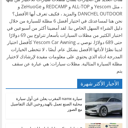
، مثل Yescom و ALL-TOP و REDCAMP و ZeHuoGe و
DANCHEL OUTDOOR والمزيد ، فكيف تعرف أيها الأفضل؟
نحن هنا لمساعدتك في اختيار أفضل 6 مظلة للسيارة من خلال
دليل الشراء السهل الخاص بنا. لقد أمضينا أكثر من أسبوعين في
اختبار الكثير من مظلات السيارات بأسعار تتراوح بين 69 دولارًا
حتى 689 دولارًا. نوصي بـ Yescom Car Awning كأفضل اختيار
لدينا نظرًا لأدائها الأفضل بشكل عام. أيضًا ، لا تتخطى الخيارات
المدرجة ادناه الذي يحتوي على معلومات مفيدة لإرشادك لاختيار
مظلة السيارة المثالية. مظلات سيارات: هي عبارة عن سقف
يتم
الأخبار الأكثر شهرة
سيارة namx المغرب يعلن عن أول سيارة
محلية الصنع تعمل بالهيدروجين اليك التفاصيل
مع الصور