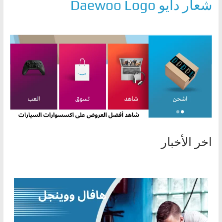
شعار دايو Daewoo Logo
ا
ل
ج
د
ي
د
ة
اخر الأخبار