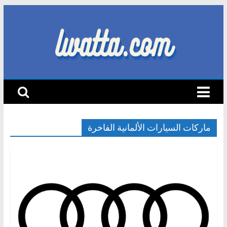
Skip
to
content
lwatta.com
أ
خ
ب
ا
ماركات السيارات الألمانية الفاخرة
ر
ا
ل
س
ي
ا
ر