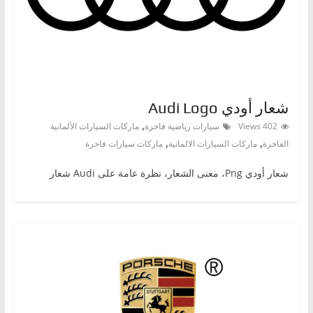
ا
ت
،
أ
ن
شعار أودي Audi Logo
و
,
402 Views
سيارات رياضية فاخرة
ماركات السيارات الألمانية
ا
,
,
الفاخرة
ماركات السيارات الالمانية
ماركات سيارات فاخرة
ع
ا
شعار أودي Png، معنى الشعار، نظرة عامة على Audi شعار
ل
س
ي
ا
ر
ا
ت