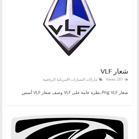
ا
ل
ج
د
ي
د
ة
شعار VLF
281 Views
ماركات السيارات الامريكية الرياضية
شعار Png VLF،نظرة عامة على VLF وصف شعار VLF أسس