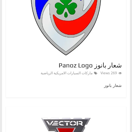
ا
ت
،
أ
ن
و
ا
ع
شعار بانوز Panoz Logo
ا
269 Views
ماركات السيارات الامريكية الرياضية
ل
شعار بانوز
س
ي
ا
ر
ا
ت