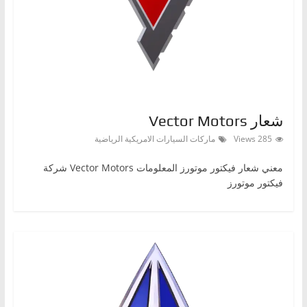
،
و
ت
ق
ن
ي
شعار Vector Motors
ا
285 Views
ماركات السيارات الامريكية الرياضية
ت
ا
معني شعار فيكتور موتورز المعلومات Vector Motors شركة
فيكتور موتورز
ل
س
ي
ا
ر
ا
ت