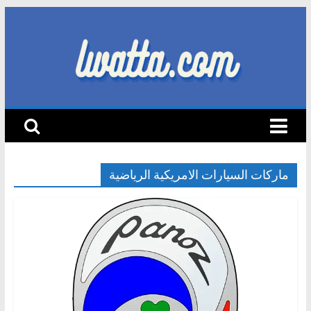
Skip
to
content
lwatta.com
أ
خ
ب
ا
ماركات السيارات الامريكية الرياضية
ر
ا
ل
س
ي
ا
ر