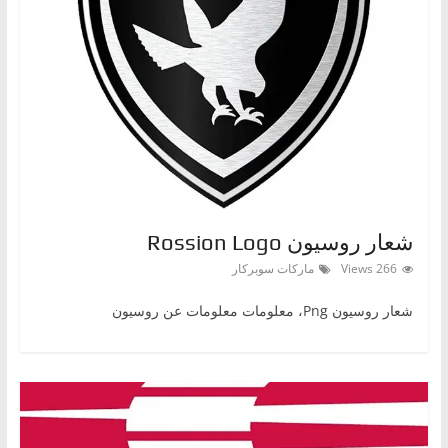
ا
ل
ج
د
ي
د
ة
شعار روسيون Rossion Logo
266 Views
ماركات سوبركار
شعار روسيون Png، معلومات معلومات عن روسيون