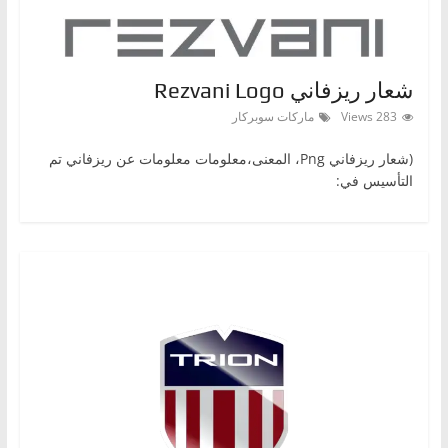
ا
ت
،
شعار ريزفاني Rezvani Logo
أ
283 Views
ماركات سوبركار
ن
و
(شعار ريزفاني Png، المعنى،معلومات معلومات عن ريزفاني تم
التأسيس في:
ا
ع
ا
ل
س
ي
ا
ر
ا
ت