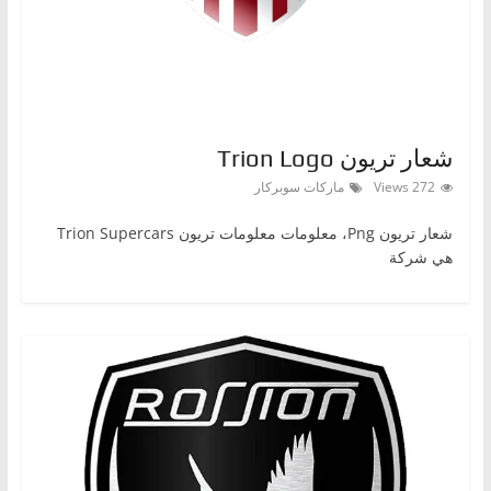
،
و
ت
ق
ن
شعار تريون Trion Logo
ي
272 Views
ماركات سوبركار
ا
شعار تريون Png، معلومات معلومات تريون Trion Supercars
ت
هي شركة
ا
ل
س
ي
ا
ر
ا
ت