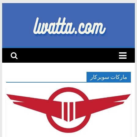
Skip
to
content
lwatta.com
أ
خ
ب
ا
ماركات سوبركار
ر
ا
ل
س
ي
ا
ر