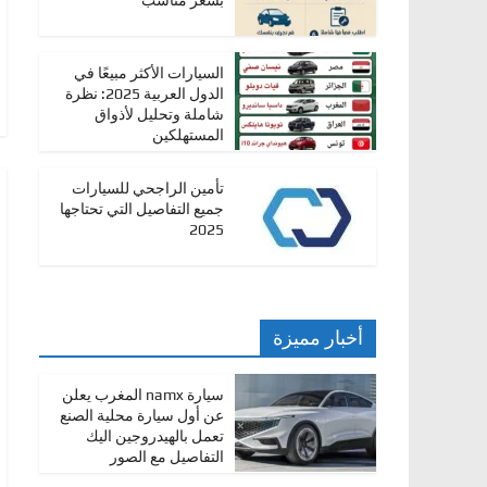
بسعر مناسب
ا
ت
السيارات الأكثر مبيعًا في
،
الدول العربية 2025: نظرة
أ
شاملة وتحليل لأذواق
المستهلكين
ن
و
تأمين الراجحي للسيارات
ا
جميع التفاصيل التي تحتاجها
2025
ع
ا
ل
س
أخبار مميزة
ي
ا
سيارة namx المغرب يعلن
ر
عن أول سيارة محلية الصنع
تعمل بالهيدروجين اليك
ا
التفاصيل مع الصور
ت