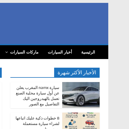
Skip
to
content
com
أ
الرئيسية
أخبار السيارات
ماركات السيارات
خ
ب
ا
الأخبار الأكثر شهرة
ر
ا
سيارة namx المغرب يعلن
عن أول سيارة محلية الصنع
ل
تعمل بالهيدروجين اليك
س
التفاصيل مع الصور
ي
ا
8 خطوات ذكية عليك اتباعها
لشراء سيارة مستعملة
ر