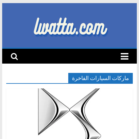
Skip
to
content
lwatta.com
أ
خ
ب
ا
ماركات السيارات الفاخرة
ر
ا
ل
س
ي
ا
ر