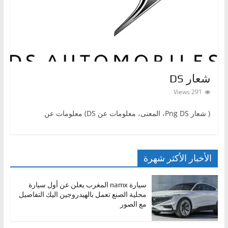
ا
ت
،
أ
ن
شعار DS
و
291 Views
ا
ع
( شعارPng DS ‎، المعنى، معلومات عن DS) معلومات عن
ا
ل
س
الأخبار الأكثر شهرة
ي
ا
سيارة namx المغرب يعلن عن أول سيارة
ر
محلية الصنع تعمل بالهيدروجين اليك التفاصيل
مع الصور
ا
ت