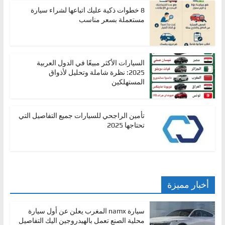
،
8 خطوات ذكية عليك اتباعها لشراء سيارة
مستعملة بسعر مناسب
و
ت
ق
السيارات الأكثر مبيعًا في الدول العربية
ن
2025: نظرة شاملة وتحليل لأذواق
ي
المستهلكين
ا
ت
تأمين الراجحي للسيارات جميع التفاصيل التي
ا
تحتاجها 2025
ل
س
ي
ا
أخبار مميزة
ر
ا
سيارة namx المغرب يعلن عن أول سيارة
ت
محلية الصنع تعمل بالهيدروجين اليك التفاصيل