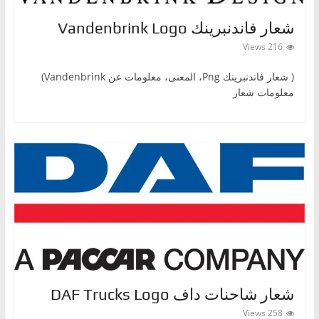
ا
شعار فاندنبرينك Vandenbrink Logo
ت
216 Views
،
أ
( شعار فاندنبرينكPng ‎، المعنى، معلومات عن Vandenbrink)
ن
معلومات شعار
و
ا
ع
ا
ل
س
ي
ا
ر
ا
شعار شاحنات داف DAF Trucks Logo
ت
258 Views