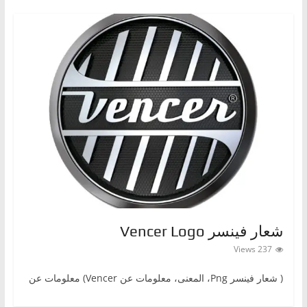
ا
ل
ج
د
ي
د
ة
شعار فينسر Vencer Logo
237 Views
( شعار فينسرPng ‎، المعنى، معلومات عن Vencer) معلومات عن