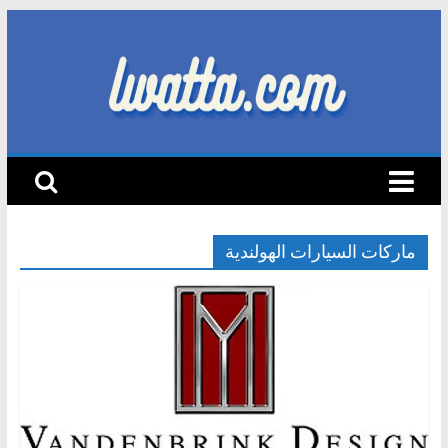
Skip
to
content
lwatta.com
أ
خ
ب
ا
ماركات السيارات الهولندية
ر
ا
ل
س
ي
ا
ر