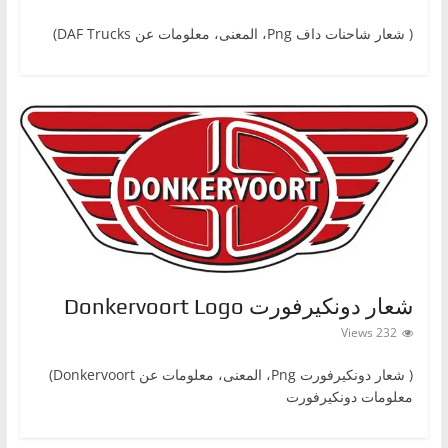
،
( شعار شاحنات دافPng ‎، المعنى، معلومات عن DAF Trucks)
و
ت
ق
ن
ي
ا
ت
ا
ل
س
شعار دونكيرفورت Donkervoort Logo
ي
232 Views
ا
( شعار دونكيرفورتPng ‎، المعنى، معلومات عن Donkervoort)
ر
معلومات دونكيرفورت
ا
ت