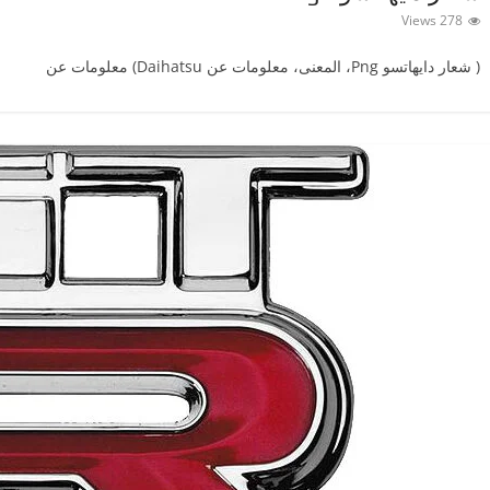
278 Views
( شعار دايهاتسوPng ‎، المعنى، معلومات عن Daihatsu) معلومات عن