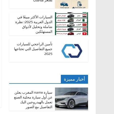
بسعر مناسب
ا
ت
السيارات الأكثر مبيعًا في
،
الدول العربية 2025: نظرة
أ
شاملة وتحليل لأذواق
المستهلكين
ن
و
تأمين الراجحي للسيارات
ا
جميع التفاصيل التي تحتاجها
2025
ع
ا
ل
س
أخبار مميزة
ي
ا
سيارة namx المغرب يعلن
ر
عن أول سيارة محلية الصنع
تعمل بالهيدروجين اليك
ا
التفاصيل مع الصور
ت