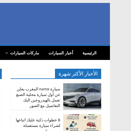
Skip
to
content
com
أ
الرئيسية
أخبار السيارات
ماركات السيارات
خ
ب
ا
الأخبار الأكثر شهرة
ر
ا
سيارة namx المغرب يعلن
عن أول سيارة محلية الصنع
ل
تعمل بالهيدروجين اليك
س
التفاصيل مع الصور
ي
ا
8 خطوات ذكية عليك اتباعها
لشراء سيارة مستعملة
ر