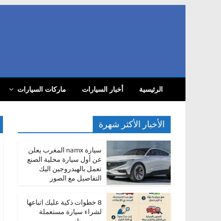
Skip
to
content
com
أ
الرئيسية
أخبار السيارات
ماركات السيارات
خ
ب
ا
الأخبار الأكثر شهرة
ر
ا
سيارة namx المغرب يعلن
عن أول سيارة محلية الصنع
ل
تعمل بالهيدروجين اليك
س
التفاصيل مع الصور
ي
ا
8 خطوات ذكية عليك اتباعها
لشراء سيارة مستعملة
ر