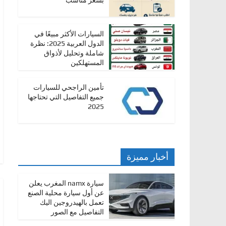
بسعر مناسب
ا
ت
السيارات الأكثر مبيعًا في
،
الدول العربية 2025: نظرة
أ
شاملة وتحليل لأذواق
المستهلكين
ن
و
تأمين الراجحي للسيارات
ا
جميع التفاصيل التي تحتاجها
2025
ع
ا
ل
س
أخبار مميزة
ي
ا
سيارة namx المغرب يعلن
ر
عن أول سيارة محلية الصنع
تعمل بالهيدروجين اليك
ا
التفاصيل مع الصور
ت