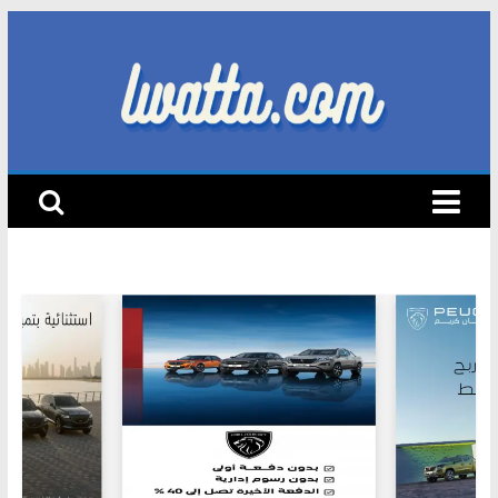
Skip
to
content
lwatta.com
أ
خ
ب
ا
ر
ا
ل
س
ي
ا
ر