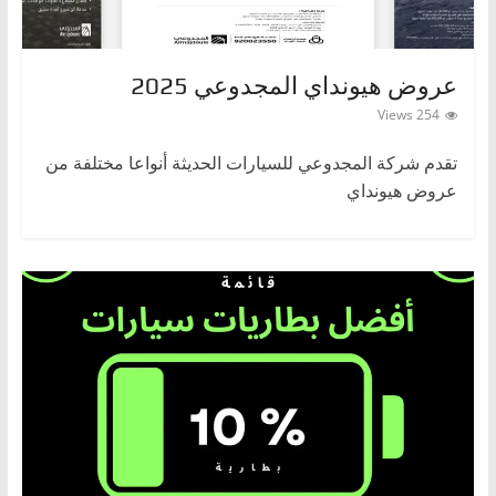
ا
ت
،
عروض هيونداي المجدوعي 2025
أ
254 Views
ن
تقدم شركة المجدوعي للسيارات الحديثة أنواعا مختلفة من
و
عروض هيونداي
ا
ع
ا
ل
س
ي
ا
ر
ا
ت