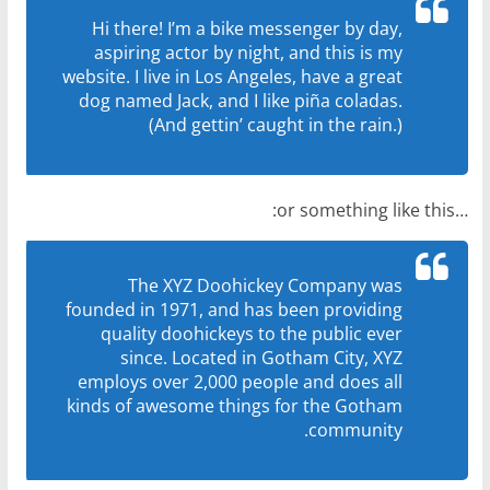
ا
Hi there! I’m a bike messenger by day,
ت
aspiring actor by night, and this is my
website. I live in Los Angeles, have a great
،
dog named Jack, and I like piña coladas.
أ
(And gettin’ caught in the rain.)
ن
و
ا
…or something like this:
ع
ا
The XYZ Doohickey Company was
ل
founded in 1971, and has been providing
س
quality doohickeys to the public ever
ي
since. Located in Gotham City, XYZ
employs over 2,000 people and does all
ا
kinds of awesome things for the Gotham
ر
community.
ا
ت