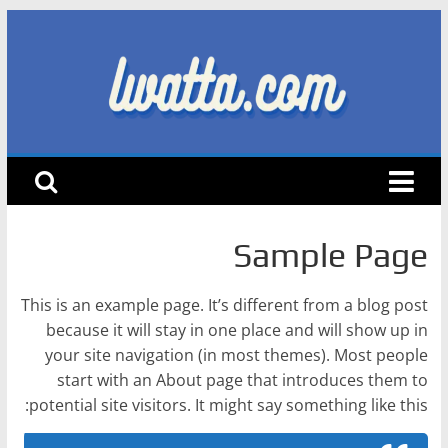
Skip
to
content
lwatta.com
أ
خ
ب
ا
Sample Page
ر
ا
This is an example page. It’s different from a blog post
ل
because it will stay in one place and will show up in
س
your site navigation (in most themes). Most people
start with an About page that introduces them to
ي
potential site visitors. It might say something like this:
ا
ر