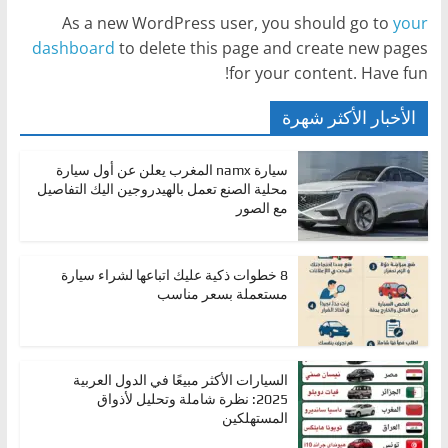
،
As a new WordPress user, you should go to
your
و
dashboard
to delete this page and create new pages
for your content. Have fun!
ت
ق
الأخبار الأكثر شهرة
ن
ي
سيارة namx المغرب يعلن عن أول سيارة
ا
محلية الصنع تعمل بالهيدروجين اليك التفاصيل
مع الصور
ت
ا
ل
8 خطوات ذكية عليك اتباعها لشراء سيارة
مستعملة بسعر مناسب
س
ي
ا
ر
السيارات الأكثر مبيعًا في الدول العربية
2025: نظرة شاملة وتحليل لأذواق
ا
المستهلكين
ت