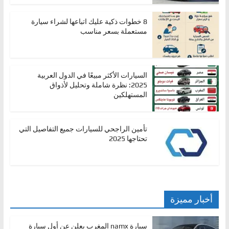
،
8 خطوات ذكية عليك اتباعها لشراء سيارة
و
مستعملة بسعر مناسب
ت
ق
ن
السيارات الأكثر مبيعًا في الدول العربية
ي
2025: نظرة شاملة وتحليل لأذواق
ا
المستهلكين
ت
ا
تأمين الراجحي للسيارات جميع التفاصيل التي
ل
تحتاجها 2025
س
ي
ا
ر
أخبار مميزة
ا
ت
سيارة namx المغرب يعلن عن أول سيارة