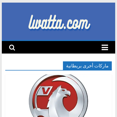
Skip
to
content
lwatta.com
أ
خ
ب
ا
ماركات أخرى بريطانية
ر
ا
ل
س
ي
ا
ر