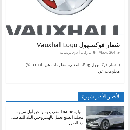
ا
ت
،
أ
ن
شعار فوكسهول Vauxhall Logo
و
264 Views
ماركات أخرى بريطانية
ا
ع
( شعار فوكسهول ‎Png، المعنى، معلومات عن Vauxhall)
ا
معلومات عن
ل
س
ي
الأخبار الأكثر شهرة
ا
ر
سيارة namx المغرب يعلن عن أول سيارة
محلية الصنع تعمل بالهيدروجين اليك التفاصيل
ا
مع الصور
ت