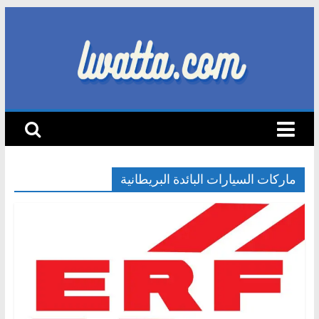
Skip
to
content
lwatta.com
أ
خ
ب
ا
ماركات السيارات البائدة البريطانية
ر
ا
ل
س
ي
ا
ر