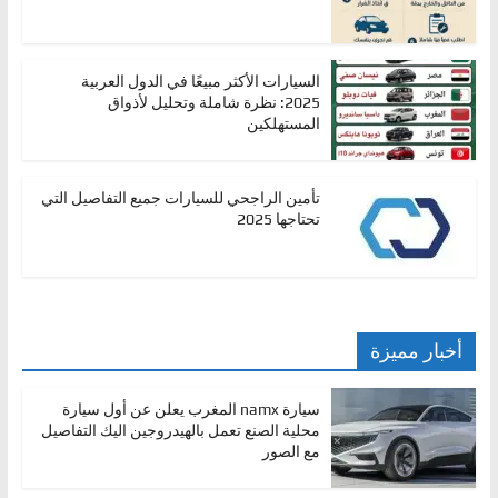
،
و
ت
السيارات الأكثر مبيعًا في الدول العربية
2025: نظرة شاملة وتحليل لأذواق
ق
المستهلكين
ن
ي
تأمين الراجحي للسيارات جميع التفاصيل التي
ا
تحتاجها 2025
ت
ا
ل
س
أخبار مميزة
ي
ا
سيارة namx المغرب يعلن عن أول سيارة
ر
محلية الصنع تعمل بالهيدروجين اليك التفاصيل
مع الصور
ا
ت