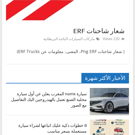
ا
ت
،
شعار شاحنات ERF
أ
ن
230 Views
ماركات السيارات البائدة البريطانية
و
( شعار شاحنات Png ERF، المعنى، معلومات عن ERF Trucks)
ا
ع
ا
الأخبار الأكثر شهرة
ل
س
سيارة namx المغرب يعلن عن أول سيارة
ي
محلية الصنع تعمل بالهيدروجين اليك التفاصيل
مع الصور
ا
ر
ا
8 خطوات ذكية عليك اتباعها لشراء سيارة
مستعملة بسعر مناسب
ت