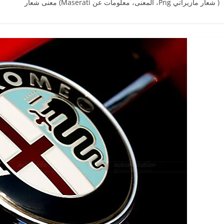
( شعار مازيراتي ‎Png، المعنى، معلومات عن Maserati) معنى شعار