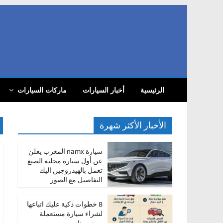
Skip
to
content
com
أ
الرئيسية
أخبار السيارات
ماركات السيارات
خ
ب
ا
الأخبار الأكثر شهرة
ر
ا
سيارة namx المغرب يعلن
عن أول سيارة محلية الصنع
ل
تعمل بالهيدروجين اليك
س
التفاصيل مع الصور
ي
ا
8 خطوات ذكية عليك اتباعها
لشراء سيارة مستعملة
ر