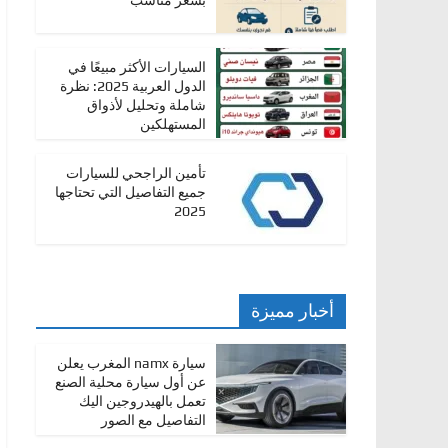
بسعر مناسب
ا
ت
السيارات الأكثر مبيعًا في
،
الدول العربية 2025: نظرة
أ
شاملة وتحليل لأذواق
المستهلكين
ن
و
تأمين الراجحي للسيارات
ا
جميع التفاصيل التي تحتاجها
2025
ع
ا
ل
س
أخبار مميزة
ي
ا
سيارة namx المغرب يعلن
ر
عن أول سيارة محلية الصنع
تعمل بالهيدروجين اليك
ا
التفاصيل مع الصور
ت