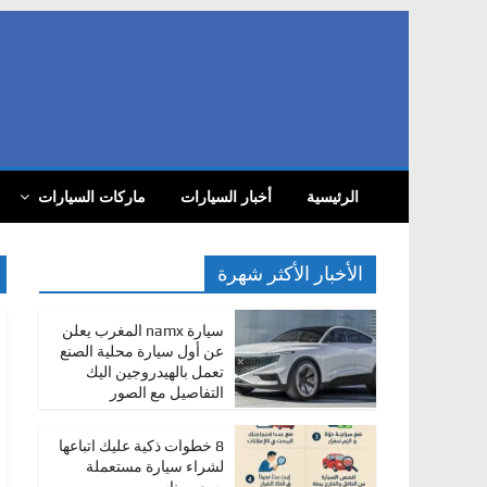
Skip
to
content
com
أ
الرئيسية
أخبار السيارات
ماركات السيارات
خ
ب
ا
الأخبار الأكثر شهرة
ر
ا
سيارة namx المغرب يعلن
عن أول سيارة محلية الصنع
ل
تعمل بالهيدروجين اليك
س
التفاصيل مع الصور
ي
ا
8 خطوات ذكية عليك اتباعها
لشراء سيارة مستعملة
ر