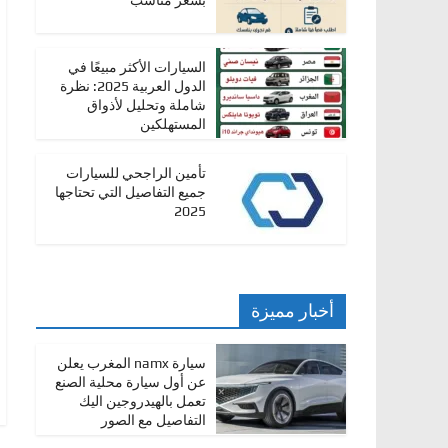
بسعر مناسب
ا
ت
السيارات الأكثر مبيعًا في
،
الدول العربية 2025: نظرة
أ
شاملة وتحليل لأذواق
المستهلكين
ن
و
تأمين الراجحي للسيارات
ا
جميع التفاصيل التي تحتاجها
2025
ع
ا
ل
س
أخبار مميزة
ي
ا
سيارة namx المغرب يعلن
ر
عن أول سيارة محلية الصنع
تعمل بالهيدروجين اليك
ا
التفاصيل مع الصور
ت