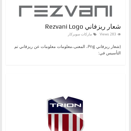
ا
ت
،
شعار ريزفاني Rezvani Logo
أ
283 Views
ماركات سوبركار
ن
و
(شعار ريزفاني Png، المعنى،معلومات معلومات عن ريزفاني تم
التأسيس في:
ا
ع
ا
ل
س
ي
ا
ر
ا
ت