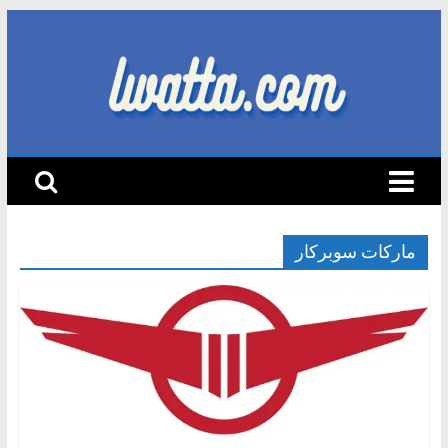
Skip
to
content
lwatta.com
أ
خ
ب
ا
ماركات سوبركار
ر
ا
ل
س
ي
ا
ر