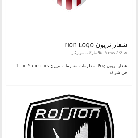
،
و
ت
ق
ن
شعار تريون Trion Logo
ي
272 Views
ماركات سوبركار
ا
شعار تريون Png، معلومات معلومات تريون Trion Supercars
ت
هي شركة
ا
ل
س
ي
ا
ر
ا
ت