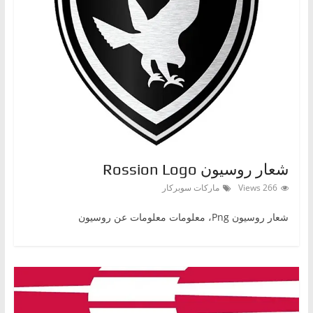
ا
ل
ج
د
ي
د
ة
شعار روسيون Rossion Logo
266 Views
ماركات سوبركار
شعار روسيون Png، معلومات معلومات عن روسيون