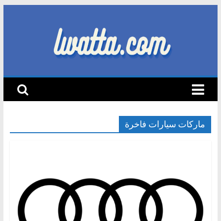
Skip
to
content
lwatta.com
أ
خ
ب
ا
ماركات سيارات فاخرة
ر
ا
ل
س
ي
ا
ر