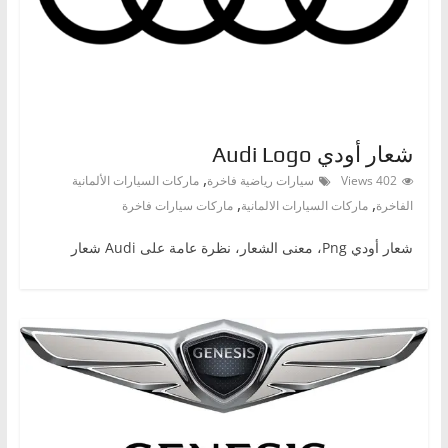
ا
ت
،
أ
ن
شعار أودي Audi Logo
و
,
402 Views
سيارات رياضية فاخرة
ماركات السيارات الألمانية
ا
,
,
الفاخرة
ماركات السيارات الالمانية
ماركات سيارات فاخرة
ع
ا
شعار أودي Png، معنى الشعار، نظرة عامة على Audi شعار
ل
س
ي
ا
ر
ا
ت