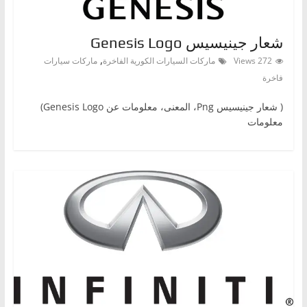
،
و
شعار جينيسيس Genesis Logo
ت
,
272 Views
ماركات السيارات الكورية الفاخرة
ماركات سيارات
ق
فاخرة
ن
( شعار جينيسيس Png‎، المعنى، معلومات عن Genesis Logo)
ي
معلومات
ا
ت
ا
ل
س
ي
ا
ر
ا
ت