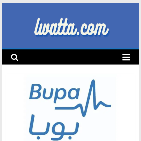
Skip
to
content
lwatta.com
أ
خ
ب
ا
ر
ا
ل
س
ي
ا
ر