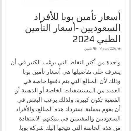
ا
ت
أسعار تأمين بوبا للأفراد
،
السعوديين -أسعار التأمين
أ
الطبي 2024
ن
و
226 Views
تامين
ا
واحدة من أكثر النقاط التي يرغب الكثير في أن
ع
ا
يتعرف على تفاصيلها هي أسعار تأمين بوبا
ل
وذلك لأن المبالغ التي يتم دفعها خاصة في
س
العديد من المستشفيات الخاصة أو الذهبية أو
ي
الفضية تكون كبيرة، ولذلك يرغب البعض في
ا
أن يقوم بعملية استرداد هذه المبالغ، والأفراد
ر
السعوديين والمقيمين في يمكنهم الاستفادة
ا
من هذه الخاصة التي تتيحها إليك شركة بوبا.
ت