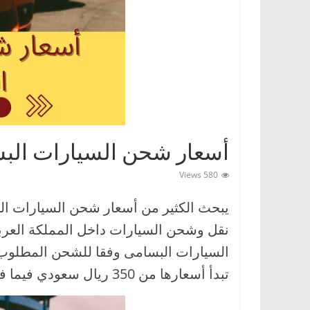
ا
ت
،
أ
ن
و
ا
أسعار شحن السيارات البسام
ع
ا
580 Views
ل
س
ي
نقل وشحن السيارات داخل المملكة العرب
ا
السيارات البسامى وفقا للشحن المطلوب و
ر
تبدأ أسعارها من 350 ريال سعودي فيما فوق، و للاستعلام أكثر يرجى التواصل مع خدمة العملاء.
ا
ت