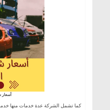
،
و
ت
ق
ن
ي
ا
ت
ا
ل
س
ي
ا
ر
أسعار 
ا
كما تشمل الشركة عدة خدمات منها خدمة ا
ت