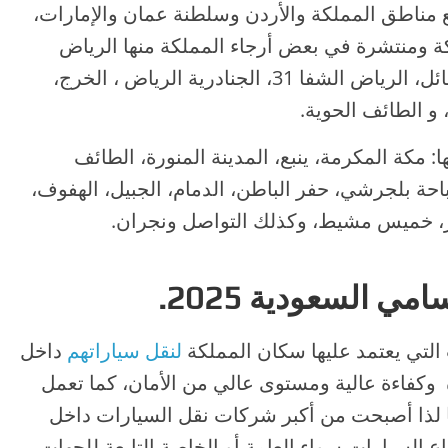
مناطق المملكة والأردن وسلطنة عمان والإمارات،
ة ومنتشرة في بعض أرجاء المملكة منها الرياض
خريص، الرياض الشفا 3، القصيم بريدة، حائل، الرياض الشفا 31، الجنادرية الرياض ، الخرج،
و الطائف الحوية.
: مكة المكرمة، ينبع، المدينة المنورة، الطائف
لباحة بلجرشي، حفر الباطن، الدمام، الجبيل، الهفوف،
طار، خميس مشيط، وكذلك التواصل ونجران.
 السعودية 2025.
لتي يعتمد عليها سكان المملكة
لنقل سياراتهم
داخل
 وكفاءة عالية ومستوى عالي من الأمان، كما تعمل
 لذا أصبحت من أكبر شركات نقل السيارات داخل
اع السيارات سواء العامة أو الخاصة التابعة للجهات