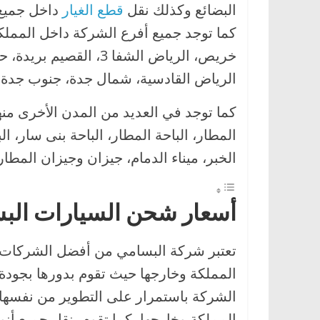
البضائع وكذلك نقل
قطع الغيار
داخل جميع 
ا
كما توجد جميع أفرع الشركة داخل المملك
ل
ج
د
الرياض القادسية، شمال جدة، جنوب جدة، 
ي
كما توجد في العديد من المدن الأخرى منها
د
ة
المطار، الباحة المطار، الباحة بنى سار، ا
الخبر، ميناء الدمام، جيزان وجيزان الم
أسعار شحن السيارات البسامي
تعتبر شركة البسامي من أفضل الشركات ا
المملكة وخارجها حيث تقوم بدورها بجودة
الشركة باستمرار على التطوير من نفسها
المملكة وخارجها، كما تقوم بنقل جميع أنو