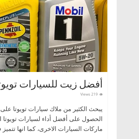
ا
ت
،
أ
ن
و
ا
ع
ا
أفضل زيت للسيارات تويوت
ل
س
219 Views
ي
يبحث الكثير من ملاك سيارات تويوتا عل
ا
الحصول على أفضل أداء لسيارات تويوتا اليا
ر
ا
ماركات السيارات الاخرى، كما انها تتميز ف
ت