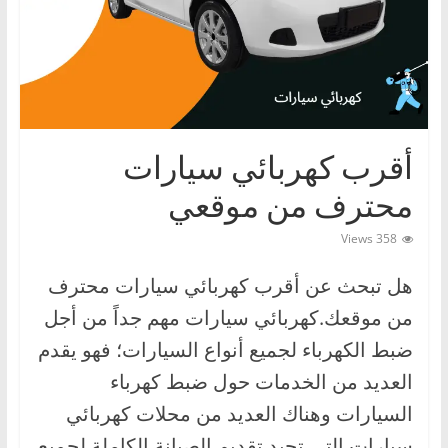
ا
ت
،
أ
ن
و
أقرب كهربائي سيارات
ا
محترف من موقعي
ع
358 Views
ا
ل
هل تبحث عن أقرب كهربائي سيارات محترف
س
من موقعك.كهربائي سيارات مهم جداً من أجل
ي
ضبط الكهرباء لجميع أنواع السيارات؛ فهو يقدم
ا
العديد من الخدمات حول ضبط كهرباء
ر
ا
السيارات وهناك العديد من محلات كهربائي
ت
سيارات التي تجيد تقديم الصيانة الكاملة لجميع