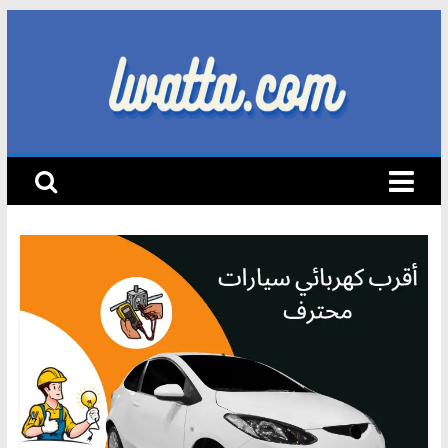
Skip
to
content
lwatta.com
أ
خ
ب
ا
ر
ا
ل
س
ي
ا
ر