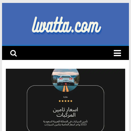
Skip
to
content
lwatta.com
أ
خ
ب
ا
ر
ا
ل
س
ي
ا
ر