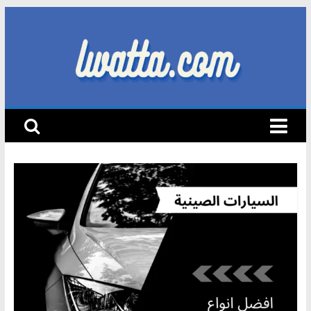
Skip
to
content
lwatta.com
أ
خ
ب
ا
ر
ا
ل
س
ي
ا
ر