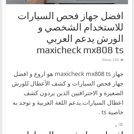
ا
افضل جهاز فحص السيارات
ت
،
للاستخدام الشخصي و
أ
الورش يدعم العربي
ن
و
maxicheck mx808 ts
ا
244 Views
ع
ا
جهاز maxicheck mx808 ts هو اروع و افضل
ل
جهاز فحص السيارات و كشف الأعطال للورش
س
الصغيرة و الاحترافيين الذين يردون كشف
ي
اعطال السيارات.يدعم اللغة العربية و توجد به
ا
خاصية ts .
ر
ا
ت