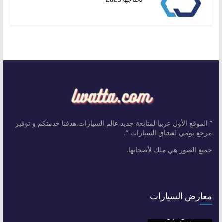
” الموقع الأول عربيا لمتابعة جديد عالم السيارات.هدفنا خدمتكم و توفير
مرجع يومي لعشاق السيارات “.
جميع الصور هي ملك لأصحابها.
معارض السيارات