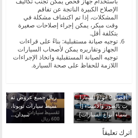
باستخدام جهاز فحص يمكن تجنب تكاليف
الإصلاح الكبيرة الناتجة عن تفاقم
المشكلات، إذا تم اكتشاف مشكلة في
وقت مبكر، يمكن إجراء إصلاحات صغيرة
بتكلفة أقل.
توجيه صيانة مستقبلية: بناءً على قراءات
الجهاز وتقاريره يمكن لأصحاب السيارات
توجيه الصيانة المستقبلية واتخاذ الإجراءات
اللازمة للحفاظ على صحة السيارة.
Next →
تقسيط سيارات 600
← Previous
أفضل 9 انواع السيارا
ريال جميع عروض تق
ت بالصور والأسماء [أ
سيط سيارات تويوتا،
سماء أنواع السيارات]
سيدان…
اترك تعليقاً