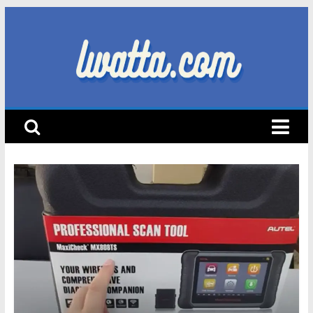
Skip
to
content
lwatta.com
أ
خ
ب
ا
ر
ا
ل
س
ي
ا
ر