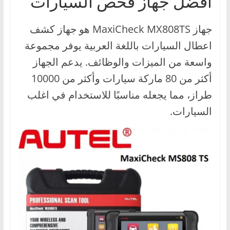
افضل جهاز فحص السيارات
،
و
جهاز MaxiCheck MX808TS هو جهاز كشف
ت
اعطال السيارات باللغة العربية يوفر مجموعة
ق
واسعة من الميزات والوظائف. يدعم الجهاز
ن
أكثر من 80 ماركة سيارات وأكثر من 10000
ي
طراز، مما يجعله مناسبًا للاستخدام في اغلب
ا
ت
السيارات.
ا
ل
س
ي
ا
ر
ا
ت