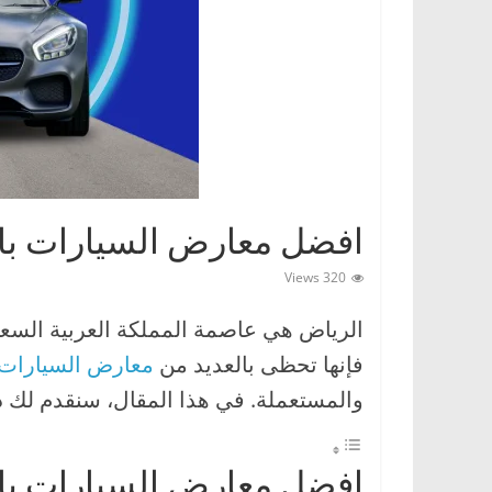
ا
ت
،
أ
ن
و
ا
افضل معارض السيارات بالرياض
ع
ا
320 Views
ل
الرياض هي عاصمة المملكة العربية السعودية
س
ي
فإنها تحظى بالعديد من
معارض السيارات
ا
والمستعملة. في هذا المقال، سنقدم لك دلي
ر
ا
افضل معارض السيارات با
ت