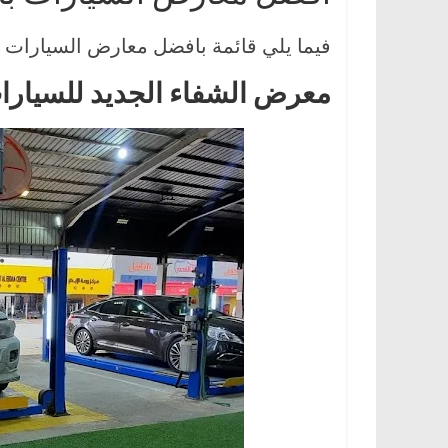
،
فيما يلي قائمة بافضل معارض السيارات بالر
و
ت
معرض الشفاء الجديد للسيارا
ق
ن
ي
ا
ت
ا
ل
س
ي
ا
ر
ا
ت