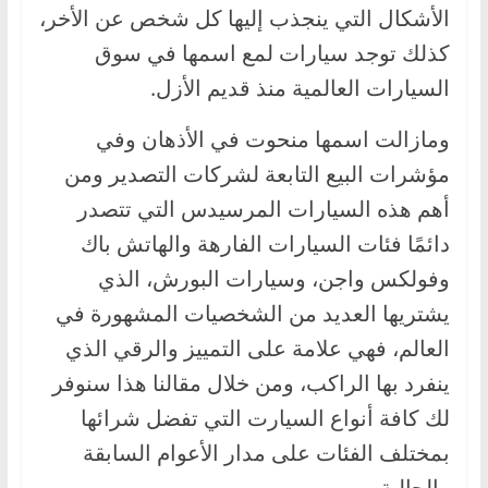
الأشكال التي ينجذب إليها كل شخص عن الأخر،
،
و
كذلك توجد سيارات لمع اسمها في سوق
ت
السيارات العالمية منذ قديم الأزل.
ق
ومازالت اسمها منحوت في الأذهان وفي
ن
مؤشرات البيع التابعة لشركات التصدير ومن
ي
ا
أهم هذه السيارات المرسيدس التي تتصدر
ت
دائمًا فئات السيارات الفارهة والهاتش باك
ا
وفولكس واجن، وسيارات البورش، الذي
ل
يشتريها العديد من الشخصيات المشهورة في
س
العالم، فهي علامة على التمييز والرقي الذي
ي
ينفرد بها الراكب، ومن خلال مقالنا هذا سنوفر
ا
لك كافة أنواع السيارت التي تفضل شرائها
ر
ا
بمختلف الفئات على مدار الأعوام السابقة
ت
والحالية.