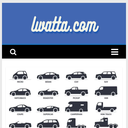
Skip
to
content
lwatta.com
أ
خ
ب
ا
ر
ا
ل
س
ي
ا
ر