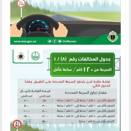
ا
ل
ج
د
ي
د
ة