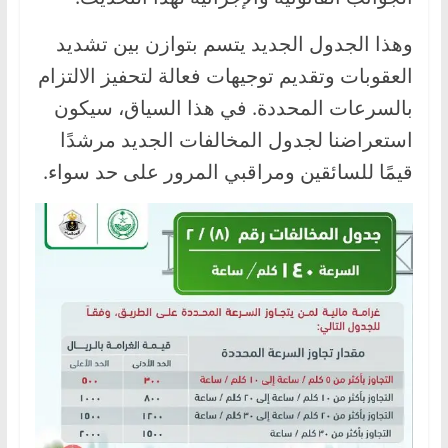
،
وهذا الجدول الجديد يتسم بتوازن بين تشديد
و
العقوبات وتقديم توجيهات فعالة لتحفيز الالتزام
ت
ق
بالسرعات المحددة. في هذا السياق، سيكون
ن
استعراضنا لجدول المخالفات الجديد مرشدًا
ي
قيمًا للسائقين ومراقبي المرور على حد سواء.
ا
ت
ا
ل
س
ي
ا
ر
ا
ت