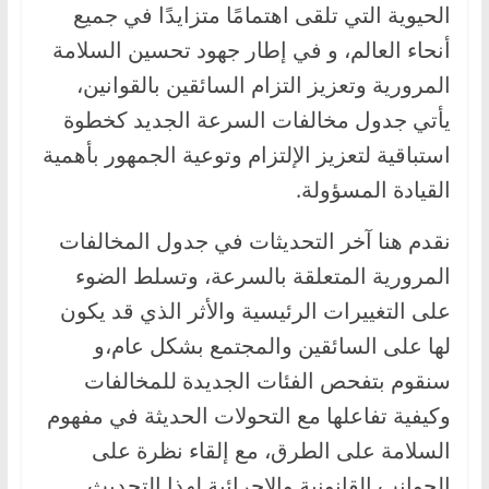
الحيوية التي تلقى اهتمامًا متزايدًا في جميع
ا
أنحاء العالم، و في إطار جهود تحسين السلامة
ت
،
المرورية وتعزيز التزام السائقين بالقوانين،
أ
يأتي جدول مخالفات السرعة الجديد كخطوة
ن
استباقية لتعزيز الإلتزام وتوعية الجمهور بأهمية
و
القيادة المسؤولة.
ا
ع
نقدم هنا آخر التحديثات في جدول المخالفات
ا
المرورية المتعلقة بالسرعة، وتسلط الضوء
ل
على التغييرات الرئيسية والأثر الذي قد يكون
س
لها على السائقين والمجتمع بشكل عام،و
ي
سنقوم بتفحص الفئات الجديدة للمخالفات
ا
وكيفية تفاعلها مع التحولات الحديثة في مفهوم
ر
ا
السلامة على الطرق، مع إلقاء نظرة على
ت
الجوانب القانونية والإجرائية لهذا التحديث.