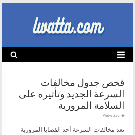
Skip
to
content
lwatta.com
أ
خ
ب
ا
فحص جدول مخالفات
ر
ا
السرعة الجديد وتأثيره على
ل
السلامة المرورية
س
ي
230 Views
ا
تعد مخالفات السرعة أحد القضايا المرورية
ر