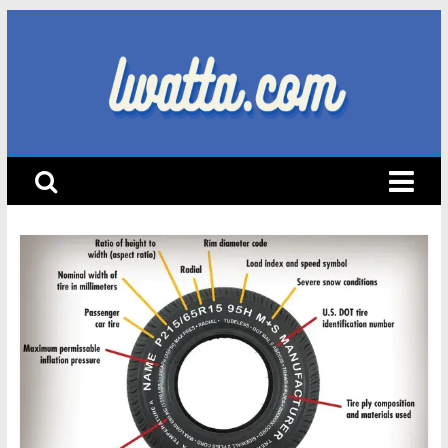
Skip
to
content
lwatta.com
أ
خ
ب
ا
ر
ا
ل
س
ي
ا
ر