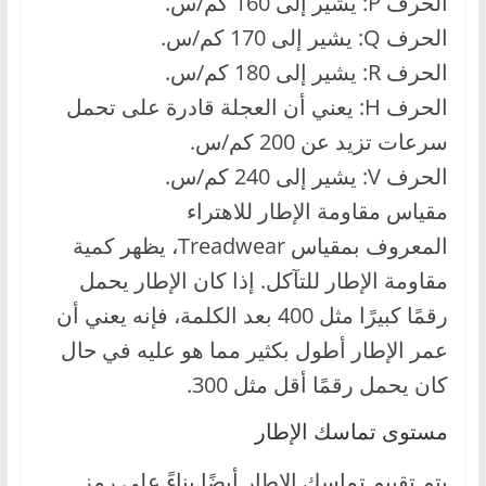
الحرف P: يشير إلى 160 كم/س.
الحرف Q: يشير إلى 170 كم/س.
الحرف R: يشير إلى 180 كم/س.
الحرف H: يعني أن العجلة قادرة على تحمل
سرعات تزيد عن 200 كم/س.
الحرف V: يشير إلى 240 كم/س.
مقياس مقاومة الإطار للاهتراء
المعروف بمقياس Treadwear، يظهر كمية
مقاومة الإطار للتآكل. إذا كان الإطار يحمل
رقمًا كبيرًا مثل 400 بعد الكلمة، فإنه يعني أن
عمر الإطار أطول بكثير مما هو عليه في حال
كان يحمل رقمًا أقل مثل 300.
مستوى تماسك الإطار
يتم تقييم تماسك الإطار أيضًا بناءً على رمز