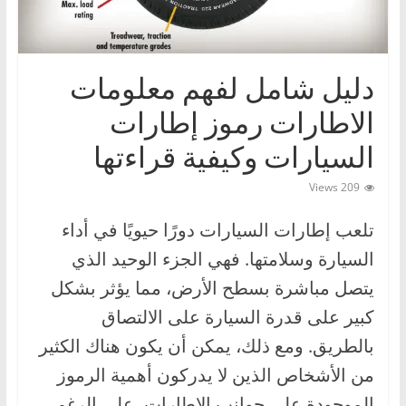
ا
ت
،
دليل شامل لفهم معلومات
أ
الاطارات رموز إطارات
ن
و
السيارات وكيفية قراءتها
ا
209 Views
ع
ا
تلعب إطارات السيارات دورًا حيويًا في أداء
ل
السيارة وسلامتها. فهي الجزء الوحيد الذي
س
يتصل مباشرة بسطح الأرض، مما يؤثر بشكل
ي
كبير على قدرة السيارة على الالتصاق
ا
بالطريق. ومع ذلك، يمكن أن يكون هناك الكثير
ر
ا
من الأشخاص الذين لا يدركون أهمية الرموز
ت
الموجودة على جوانب الإطارات، على الرغم