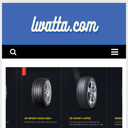
Skip
to
content
lwatta.com
أ
خ
ب
ا
ر
ا
ل
س
ي
ا
ر