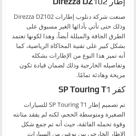
إطار
102
Direzza DZ
صنعت شركة دنلوب إطارات Direzza DZ102
وذلك حتى تأتي بأدائها الغير مسبوق على
الطرق الجافة والمبللة أيضاً، وهذا لكونها تعتمد
بشكل كبير على تقنية المحاكاة الرياضية، كما
أنه تميز هذا النوع من الإطارات بشكله
وتفاصيله الخارجية وذلك لضمان قيادة تكون
مريحة وهادئة تمامًا.
كفر
1
SP Touring T
تم تصميم إطار SP Touring T1 للسيارات
الصغيرة ومتوسطة الحجم، لكنه لم يفقد متانته
وقوة تحمله الفائقة، حيث أنه تم جمع شكل
الإطار الخارجي بين نوعين من السيارات