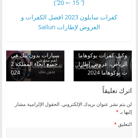
( ͡ 15 ⇽ 20 ͡)
كفرات سايلون 2023 افضل الكفرات و
العروض لإطارات Sailun
Next →
أهم معارض تقسيط ال
← Previous
وكيل كفرات يوكوهاما
سيارات بدون بنك في
الرياض، عروض إطارا
جميع أنحاء المملكة 2
ت يوكوهاما 2024
024
اترك تعليقاً
لن يتم نشر عنوان بريدك الإلكتروني.
الحقول الإلزامية مشار
إليها بـ
*
التعليق
*