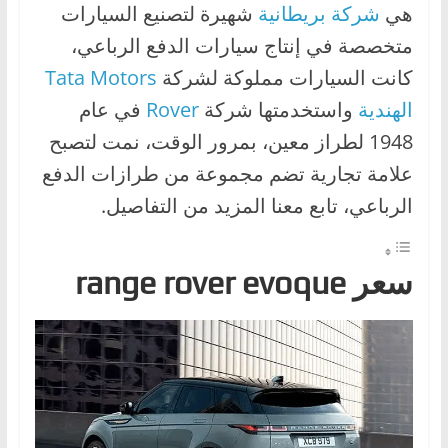
هي
شركة بريطانية
شهيرة لتصنيع السيارات
ا
متخصصة في إنتاج سيارات الدفع الرباعي،
ت
،
كانت السيارات مملوكة لشركة
Tata Motors
أ
الهندية
واستخدمتها شركة
er
v
Ro
في عام
ن
1948 لطراز معين، بمرور الوقت، نمت لتصبح
و
علامة تجارية تضم مجموعة من طرازات الدفع
ا
الرباعي، تابع معنا المزيد من التفاصيل.
ع
ا
ل
سعر range rover evoque
س
ي
ا
ر
ا
ت