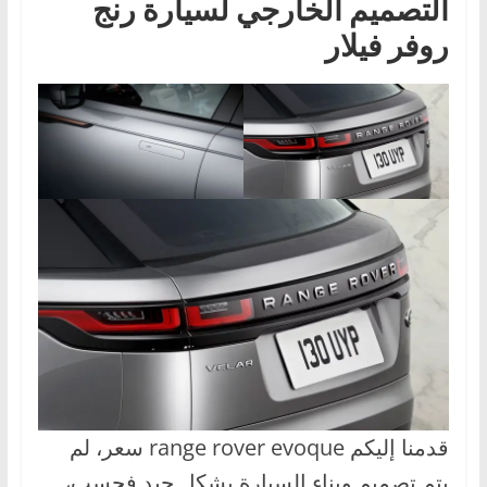
التصميم الخارجي لسيارة رنج
روفر فيلار
قدمنا إليكم range rover evoque سعر، لم
يتم تصميم وبناء السيارة بشكل جيد فحسب،