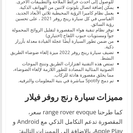
للوصول إلى أحدث خرائط الملاحة والتطبيقات الأخرى.
يمكن إضافة اتصال بلوتوث لاثنين من الهواتف الذكية.
يعمل نظام كاميرا الرؤية المحيطية ثلاثي الأبعاد الجديد،
القياسي في كل سيارة رينج روفر 2021 ، على تحسين
رؤية السائق.
توفر نظام تنقية هواء المقصورة لتقليل الروائح المحمولة
جواً ومستويات حبوب اللقاح (اختياري)
من ضمن تطور السيارة أيضًا عجلة القيادة معدلة بأزرار
ذكية.
تضيف سيارة رينج روفر 2022 ميزة إلغاء ضوضاء الطريق
النشط.
تمتص هذه التقنية اهتزازات الطريق وتنتج الموجات
الصوتية المثالية المضادة للطور اللازمة لإلغاء الضوضاء،
مما يخلق مقصورة هادئة للركاب.
تم دمج Spotify مباشرة في بنية المعلومات والترفيه.
مميزات سيارة رنج روفر فيلار
كما طرحنا range rover evoque سعر،
المقصورة تدعم التكامل الذكي مع Android و
Apple Play، بالإضافة إلى المميزات التالية: