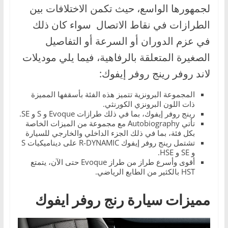
لجمهورها الواسع، حيث تكمن الاختلافات بين
الطرازات في نقاط الاتصال سواء كان ذلك
في عزم الدوران أو السرعة أو التفاصيل
الصغيرة المتعلقة بالرفاهية، فيما يلي موديلات
لاند روفر رينج روفر إيفوك:
المجموعة البرونزية تتميز هذه الفئة بأسقفها المميزة
ذات اللون البرونزي الكورنثي.
رينج روفر إيفوك، بما في ذلك طرازات Evoque و S و SE.
تأتي Autobiography مع مجموعة من الميزات الخاصة
بكل فئة، بما في ذلك الجزء الداخلي والخارجي للسيارة
تشتمل رينج روفر إيفوك R-DYNAMIC على ديناميكيات S
و SE و HSE.
أقوى وأسرع طراز من طراز Evoque حتى الآن، يتمتع
HST بالكثير من الطابع الرياضي.
مميزات سيارة رنج روفر ايفوك