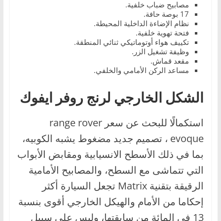
مصابيح ضباب خلفية.
17 بوصة حافة.
نظام الإضاءة الداخلية المحيطة.
فتحة تهوية خلفية.
تكييف هواء أوتوماتيكي ثنائي المنطقة.
وظيفة تشغيل الزر.
مقعد قماش.
مساعد الركن الأمامي والخلفي.
الشكل الخارجي لرنج روفر ايفوك
استكمالًا للبحث عن سعر range rover
evoque ، تصميم جديد مضغوط يشبه الكوبيه،
بما في ذلك الأسطح الانسيابية ومقابض الأبواب
التي تتماشى مع السطح، والمصابيح الأمامية
الرقيقة بتقنية Matrix تجعل السيارة أكثر
إحكاما من الأمام والهيكل الخارجي أقوى بنسبة
13 في المائة من سابقتها، وليس على سبيل