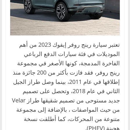
،
و
ت
ق
ن
تعتبر سيارة رينج روفر إيفوك 2023 من أهم
ي
الموديلات في فئة سيارات الدفع الرباعي
ا
ت
الفاخرة المدمجة، كونها الأصغر في مجموعة
ا
رينج روفر، فقد فازت بأكثر من 200 جائزة منذ
ل
إطلاقها في عام 2011، بينما وصل طراز الجيل
س
الثاني في عام 2018، وتحصل على تصميم
ي
جديد مستوحى من تصميم شقيقها طراز Velar
ا
من حيث المواصفات ، بالإضافة إلى مجموعة
ر
متنوعة من المحركات، كما أطلقت نسخة
ا
ت
هجينة (PHEV).