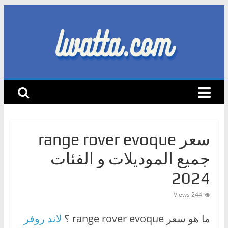
Skip
to
content
lwatta.com
أ
خ
ب
ا
سعر range rover evoque
ر
ا
جميع الموديلات و الفئات
ل
2024
س
ي
244 Views
ا
ما هو سعر range rover evoque ؟
لاند روفر
ر