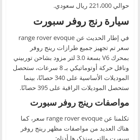
حوالي 221،000 ريال سعودي.
سيارة رنج روفر سبورت
في إطار الحديث عن range rover evoque
سعر تم تجهيز جميع طرازات رينج روفر
بمحرك V6 بسعة 3.0 لتر مزود بشاحن توربيني
وناقل حركة أوتوماتيكي بـ 8 سرعات، ستحصل
الموديلات الأساسية على 340 حصانًا، بينما
ستحصل الموديلات الراقية على 395 حصانًا.
مواصفات رينج روفر سبورت
تكلمنا عن range rover evoque سعر، كما
هناك العديد من مواصفات مظهر رينج روفر
سبورت والتي سنذكرها أدناه: