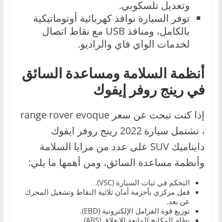
وتعديل تلسكوبي.
توفر السيارة نوافذ كهربائية أوتوماتيكية
بالكامل، ومنافذ USB مع نقاط اتصال
لخدمات الواي فاي والراديو.
أنظمة السلامة ومساعدة السائق
في رينج روفر إيفوك
إذا كنت تبحث عن سعر range rover evoque
، تشتمل سيارة 2022 رينج روفر ايفوك
دايناميك SUV على عدد من مزايا السلامة
وأنظمة مساعدة السائق، ومن أهمها ما يلي:
التحكم في ثبات السيارة (VSC).
قفل مركزي بأحزمة أمان ثلاثية النقاط وتشغيل المحرك
عن بعد.
توزيع قوة الفرامل الإلكترونية (EBD).
نظام المكابح المانعة للانغلاق (ABS).