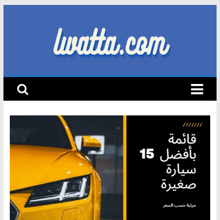
Skip
to
content
lwatta.com
أ
خ
ب
ا
ر
ا
ل
س
ي
ا
ر