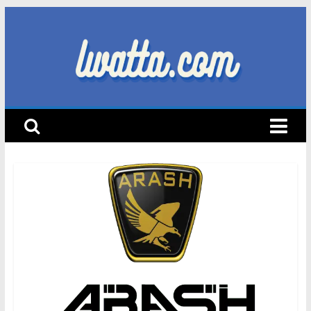
Skip
to
content
lwatta.com
أ
خ
ب
ا
ر
ا
ل
س
ي
ا
ر