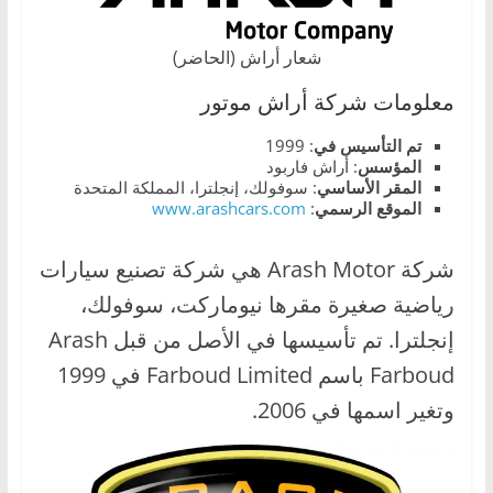
،
و
شعار أراش (الحاضر)
ت
معلومات شركة أراش موتور
ق
ن
تم التأسيس في
: 1999
المؤسس
: أراش فاربود
ي
المقر الأساسي
: سوفولك، إنجلترا، المملكة المتحدة
ا
الموقع الرسمي
:
www.arashcars.com
ت
شركة Arash Motor هي شركة تصنيع سيارات
ا
ل
رياضية صغيرة مقرها نيوماركت، سوفولك،
س
إنجلترا. تم تأسيسها في الأصل من قبل Arash
ي
Farboud باسم Farboud Limited في 1999
ا
وتغير اسمها في 2006.
ر
ا
ت