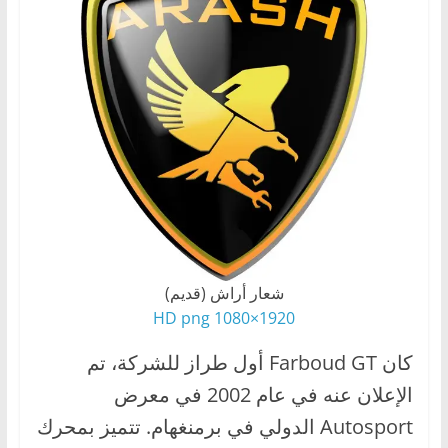
ا
ل
ج
د
ي
د
ة
شعار أراش (قديم)
1920×1080 HD png
كان Farboud GT أول طراز للشركة، تم
الإعلان عنه في عام 2002 في معرض
Autosport الدولي في برمنغهام. تتميز بمحرك