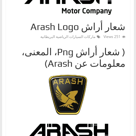
ا
ت
،
شعار أراش Arash Logo
أ
251 Views
ماركات السيارات الرياضية البريطانية
ن
و
( شعار أراش Png، المعنى،
ا
معلومات عن Arash)
ع
ا
ل
س
ي
ا
ر
ا
ت