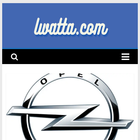
Skip
to
content
lwatta.com
أ
خ
ب
ا
ر
ا
ل
س
ي
ا
ر