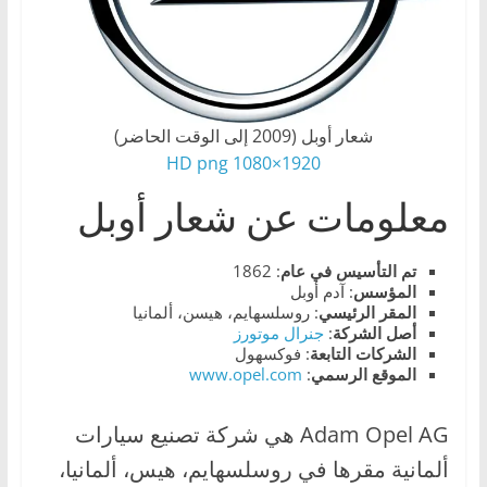
،
و
ت
ق
شعار أوبل (2009 إلى الوقت الحاضر)
ن
1920×1080 HD png
ي
ا
معلومات عن شعار أوبل
ت
ا
تم التأسيس في عام
: 1862
المؤسس
: آدم أوبل
ل
المقر الرئيسي
: روسلسهايم، هيسن، ألمانيا
س
أصل الشركة
:
جنرال موتورز
الشركات
التابعة
: فوكسهول
ي
الموقع الرسمي
:
www.opel.com
ا
ر
Adam Opel AG هي شركة تصنيع سيارات
ا
ألمانية مقرها في روسلسهايم، هيس، ألمانيا،
ت