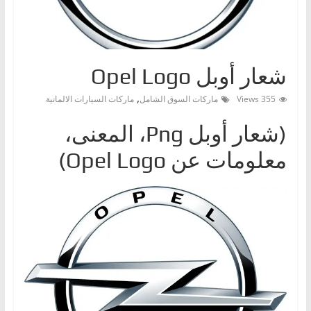
ا
ت
،
شعار أوبل Opel Logo
أ
ن
,
355 Views
ماركات السوق الشامل
ماركات السيارات الالمانية
و
(شعار أوبل Png، المعنى،
ا
ع
معلومات عن Opel Logo)
ا
ل
س
ي
ا
ر
ا
ت