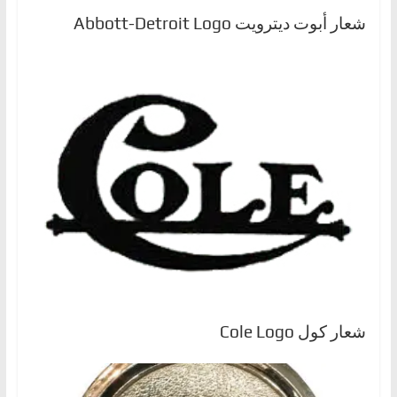
ا
شعار أبوت ديترويت Abbott-Detroit Logo
ل
ج
د
ي
د
ة
شعار كول Cole Logo