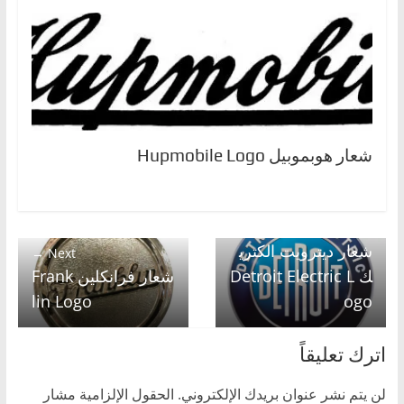
شعار هوبموبيل Hupmobile Logo
← Previous
شعار ديترويت الكتري
Next →
ك Detroit Electric L
شعار فرانكلين Frank
lin Logo
ogo
اترك تعليقاً
لن يتم نشر عنوان بريدك الإلكتروني.
الحقول الإلزامية مشار