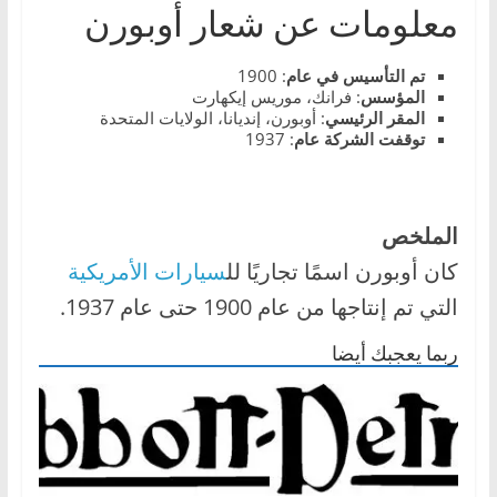
معلومات عن شعار أوبورن
،
و
تم التأسيس في عام
: 1900
ت
المؤسس
: فرانك، موريس إيكهارت
ق
المقر
الرئيسي
: أوبورن، إنديانا، الولايات المتحدة
توقفت الشركة عام
: 1937
ن
ي
ا
الملخص
ت
ا
كان أوبورن اسمًا تجاريًا لل
سيارات الأمريكية
ل
التي تم إنتاجها من عام 1900 حتى عام 1937.
س
ربما يعجبك أيضا
ي
ا
ر
ا
ت