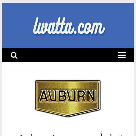
Skip
to
content
lwatta.com
أ
خ
ب
ا
ر
ا
ل
س
ي
ا
ر