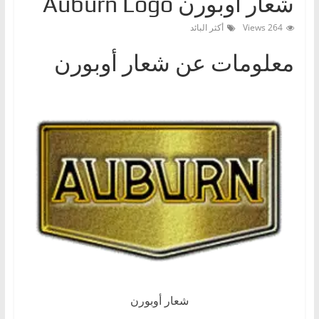
شعار أوبورن Auburn Logo
ا
264 Views
أكثر البائد
ت
،
معلومات عن شعار أوبورن
أ
ن
و
ا
ع
ا
ل
س
ي
ا
ر
ا
شعار أوبورن
ت