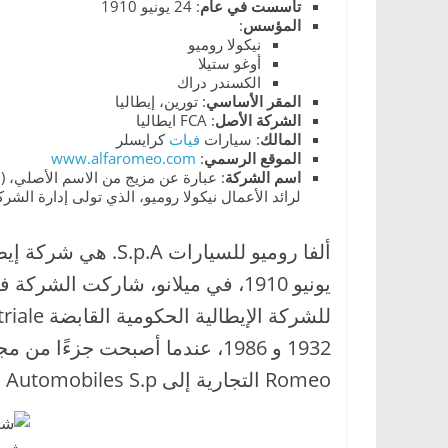
تأسست في عام
: 24 يونيو 1910
المؤسس
:
نيكولا روميو
أوغو ستيلا
الكسندر دراك
المقر
الأساسي
: تورين، إيطاليا
الشركة
الأصل
: FCA ايطاليا
المالك
: سيارات
فيات
كرايسلر
الموقع
الرسمي
:
www.alfaromeo.com
اسم
الشركة
لرائد الأعمال نيكولا روميو، الذي تولى إدارة الشركة ف
Romeo التجارية إلى Alfa Romeo Automobiles S.p.