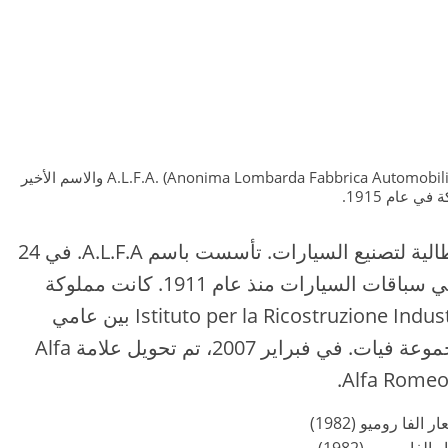
ت
،
أ
ن
و
ا
: عبارة عن مزيج من الاسم الأصلي، A.L.F.A. (Anonima Lombarda Fabbrica Automobili) والاسم الأخير
ع
ي عام 1915.
ا
ل
ألفا روميو للسيارات S.p.A. هي شركة إيطالية لتصنيع السيارات. تأسست باسم A.L.F.A. في 24
س
يونيو 1910، في ميلانو، شاركت الشركة في سباقات السيارات منذ عام 1911. كانت مملوكة
ي
للشركة الإيطالية الحكومية القابضة Istituto per la Ricostruzione Industriale بين عامي
ا
1932 و 1986، عندما أصبحت جزءًا من مجموعة فيات. في فبراير 2007، تم تحويل علامة Alfa
ر
ا
ت
،