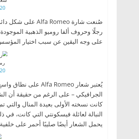
شعار 
0 HD png
صُنعت شارة  Romeo
رجلًا وحروف ألفا روميو الذهبية الموجودة 
على وجه اليقين عن سبب اختيار المؤسس
رمز
0 HD png
يُعتبر شعار fa Romeo
الجرافيكي – على الرغم من حقيقة أن الش
النبالة لعائلة فيسكونتي التي كانت، في ذلك
يحمل الشعار أيضًا صليبًا أحمر على خلفية 