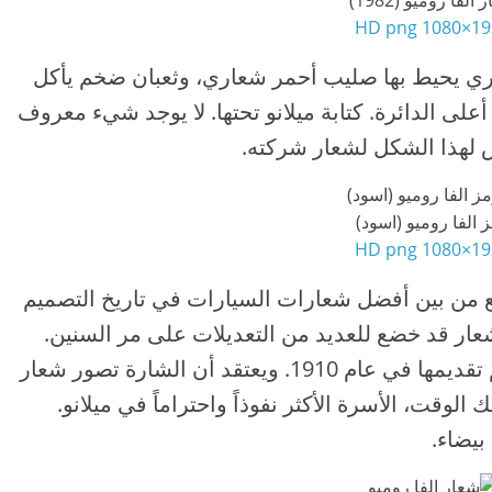
الفا روميو (1982)
و
1920×108
ت
ق
Alfa على شكل دائري يحيط بها صليب أحمر شعاري، وثعبان ضخم يأكل
ن
أعلى الدائرة. كتابة ميلانو تحتها. لا يوجد شيء معروف
ي
 لهذا الشكل لشعار شركته.
ا
ت
 الفا روميو (اسود)
ا
1920×108
ل
س
Al على نطاق واسع من بين أفضل شعارات السيارات في تاريخ التصميم
ي
عار قد خضع للعديد من التعديلات على مر السنين.
ا
كانت نسخته الأولى بعيدة المنال والتي تم تقديمها في عام 1910. ويعتقد أن الشارة تصور شعار
ر
 الوقت، الأسرة الأكثر نفوذاً واحتراماً في ميلانو.
ا
بيضاء.
ت
ا