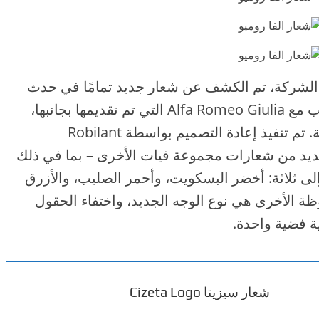
ل
ج
د
ي
201، الذكرى 105 لتأسيس الشركة، تم الكشف عن شعار جديد تمامًا في حدث
د
ة
صحفي في متحف ألفا روميو. جنبًا إلى جنب مع Alfa Romeo Giulia التي تم تقديمها بجانبها،
جزء من خطة إعادة إطلاق العلامة التجارية. تم تنفيذ إعادة التصميم بواسطة Robilant
اغة العديد من شعارات مجموعة فيات الأخرى – بما في ذلك
 إلى ثلاثة: أخضر البسكويت، وأحمر الصليب، والأزرق
ظة الأخرى هي نوع الوجه الجديد، واختفاء الحقول
ية فضية واحدة.
شعار سيزيتا Cizeta Logo