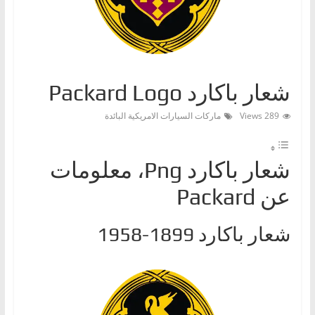
ا
ت
،
أ
شعار باكارد Packard Logo
ن
و
289 Views
ماركات السيارات الامريكية البائدة
ا
ع
شعار باكارد Png، معلومات
ا
ل
عن Packard
س
ي
شعار باكارد 1899-1958
ا
ر
ا
ت