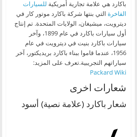
باكارد هي علامة تجارية أمريكية
للسيارات
ا
الفاخرة
التي بنتها شركة باكارد موتور كار في
ل
ج
ديترويت، ميشيغان، الولايات المتحدة. تم إنتاج
د
أول سيارات باكارد في عام 1899، وآخر
ي
سيارات باكارد بنيت في ديترويت في عام
د
1956، عندما قاموا ببناء باكارد بريديكتور، آخر
ة
سياراتهم التجريبية.تعرف على المزيد:
Packard Wiki
شعارات اخرى
شعار باكارد (علامة نصية) أسود