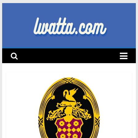
Skip
to
content
lwatta.com
أ
خ
ب
ا
ر
ا
ل
س
ي
ا
ر