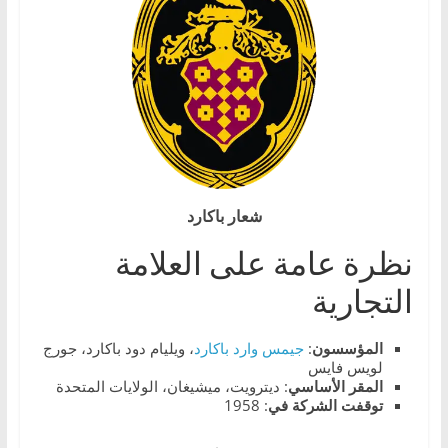
،
و
ت
ق
ن
ي
ا
ت
شعار باكارد
ا
نظرة عامة على العلامة
ل
التجارية
س
ي
المؤسسون
:
جيمس وارد باكارد
، ويليام دود باكارد، جورج
ا
لويس فايس
ر
المقر
الأساسي
: ديترويت، ميشيغان، الولايات المتحدة
توقفت
الشركة
في
: 1958
ا
ت