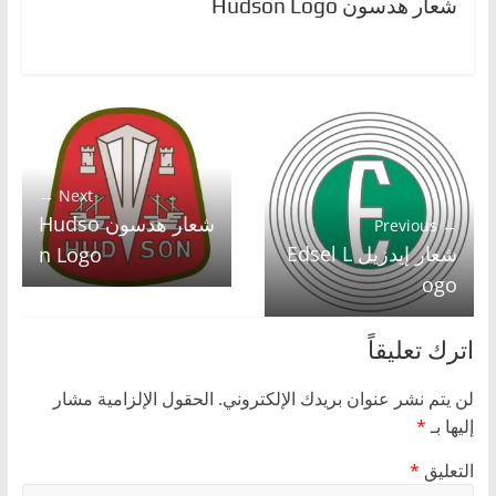
شعار هدسون Hudson Logo
Next →
شعار هدسون Hudso
← Previous
شعار إيدزيل Edsel L
n Logo
ogo
اترك تعليقاً
لن يتم نشر عنوان بريدك الإلكتروني.
الحقول الإلزامية مشار
إليها بـ
*
التعليق
*