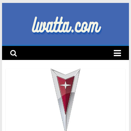
Skip
to
content
lwatta.com
أ
خ
ب
ا
ر
ا
ل
س
ي
ا
ر