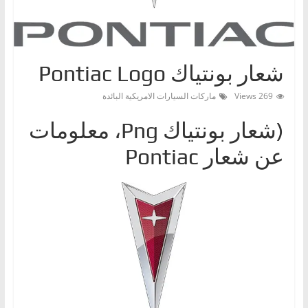
ا
ت
،
شعار بونتياك Pontiac Logo
أ
ن
269 Views
ماركات السيارات الامريكية البائدة
و
(شعار بونتياك Png، معلومات
ا
ع
عن شعار Pontiac
ا
ل
س
ي
ا
ر
ا
ت