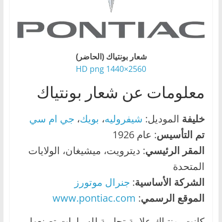
،
و
ت
ق
شعار بونتياك (الحاضر)
ن
2560×1440 HD png
ي
معلومات عن شعار بونتياك
ا
ت
خليفة
الموديل:
شيفروليه
،
بويك
،
جي ام سي
ا
تم
التأسيس
: عام 1926
ل
س
المقر
الرئيسي
: ديترويت، ميشيغان، الولايات
ي
المتحدة
ا
الشركة
الأساسية
:
جنرال موتورز
ر
الموقع
الرسمي
:
www.pontiac.com
ا
ت
كانت بونتياك علامة تجارية للسيارات تصنعها