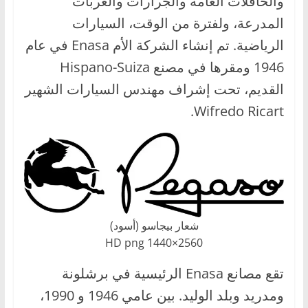
والحافلات العامة والجرارات والعربات
ا
المدرعة، ولفترة من الوقت، السيارات
ل
الرياضية. تم إنشاء الشركة الأم Enasa في عام
ج
1946 ومقرها في مصنع Hispano-Suiza
د
القديم، تحت إشراف مهندس السيارات الشهير
ي
د
Wifredo Ricart.
ة
شعار بيجاسو (أسود)
2560×1440 HD png
تقع مصانع Enasa الرئيسية في برشلونة
ومدريد وبلد الوليد. بين عامي 1946 و 1990،