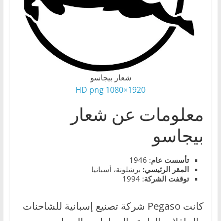
،
و
ت
ق
ن
شعار بيجاسو
ي
1920×1080 HD png
ا
ت
معلومات عن شعار
ا
بيجاسو
ل
س
تأسست عام
: 1946
ي
المقر الرئيسي:
برشلونة، أسبانيا
ا
توقفت الشركة
: 1994
ر
ا
كانت Pegaso شركة تصنيع إسبانية للشاحنات
ت