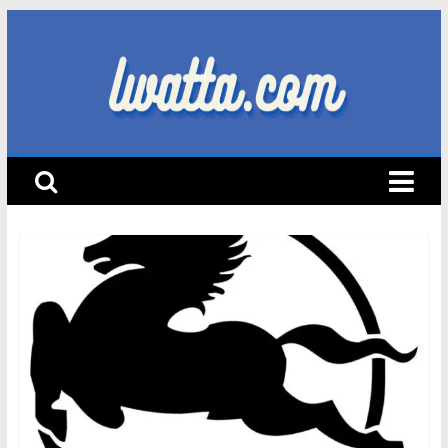
Skip
to
content
lwatta.com
أ
خ
ب
ا
ر
ا
ل
س
ي
ا
ر