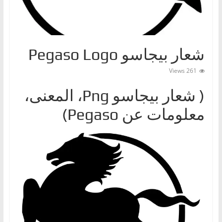
ا
ت
،
شعار بيجاسو Pegaso Logo
أ
ن
261 Views
و
( شعار بيجاسوPng ‎، المعنى،
ا
ع
معلومات عن Pegaso)
ا
ل
س
ي
ا
ر
ا
ت