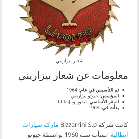
،
و
ت
ق
ن
ي
ا
شعار بيزاريني
ت
معلومات عن شعار بيزاريني
ا
ل
تم التأسيس في عام
: 1964
س
المؤسس
: جيوتو بيزاريني
ي
المقر الأساسي
: ليفورنو، إيطاليا
بدأت في
: 1969
ا
ر
كانت شركة Bizzarrini S.p
ماركة سيارات
ا
ايطالية
انشأت سنة 1960 بواسطة جيوتو
ت