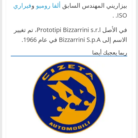
بيزاريني المهندس السابق
ألفا روميو
و
فيراري
ا
ل
ISO. .
ج
في الأصل Prototipi Bizzarrini s.r.l، تم تغيير
د
الاسم إلى Bizzarrini S.p.A في عام 1966.
ي
د
ربما يعجبك أيضا
ة