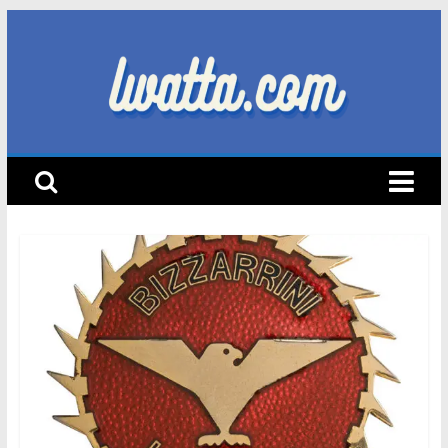
Skip
to
content
lwatta.com
أ
خ
ب
ا
ر
ا
ل
س
ي
ا
ر