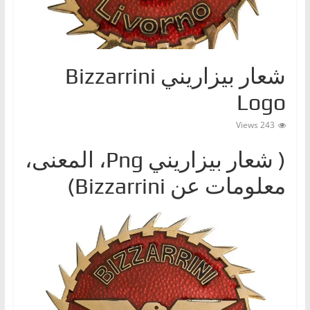
ا
ت
،
شعار بيزاريني Bizzarrini
أ
ن
Logo
و
243 Views
ا
ع
( شعار بيزاريني ‎Png، المعنى،
ا
معلومات عن Bizzarrini)
ل
س
ي
ا
ر
ا
ت