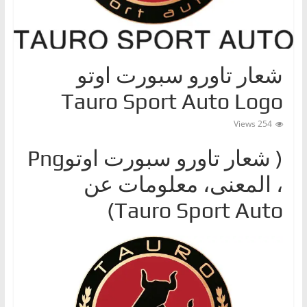
ا
ت
،
شعار تاورو سبورت اوتو
أ
ن
Tauro Sport Auto Logo
و
254 Views
ا
ع
( شعار تاورو سبورت اوتوPng
ا
‎، المعنى، معلومات عن
ل
س
Tauro Sport Auto)
ي
ا
ر
ا
ت