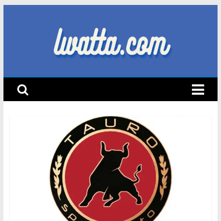
Skip
to
content
lwatta.com
أ
خ
ب
ا
ر
ا
ل
س
ي
ا
ر