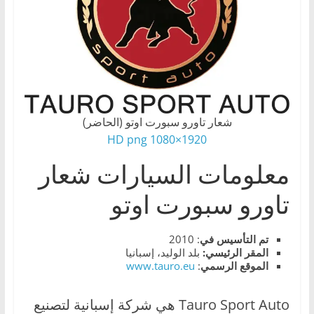
،
و
ت
ق
ن
ي
شعار تاورو سبورت اوتو (الحاضر)
ا
1920×1080 HD png
ت
معلومات السيارات شعار
ا
ل
تاورو سبورت اوتو
س
ي
تم التأسيس في
: 2010
ا
المقر الرئيسي:
بلد الوليد، إسبانيا
الموقع الرسمي
:
www.tauro.eu
ر
ا
Tauro Sport Auto هي شركة إسبانية لتصنيع
ت