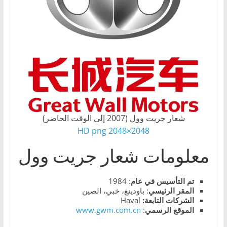
،
و
ت
ق
ن
ي
ا
ت
شعار جريت وول (2007 إلى الوقت الحاضر)
ا
2048×2048 HD png
ل
معلومات شعار جريت وول
س
ي
ا
تم التأسيس في عام
: 1984
المقر الرئيسي
: باودينغ، خبي، الصين
ر
الشركات التابعة:
Haval
ا
الموقع الرسمي
:
www.gwm.com.cn
ت