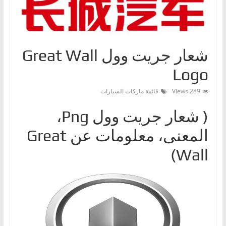
ا
ت
،
شعار جريت وول Great Wall
أ
ن
Logo
و
289 Views
قائمة ماركات السيارات
ا
ع
( شعار جريت وولPng ‎،
ا
المعنى، معلومات عن Great
ل
س
Wall)
ي
ا
ر
ا
ت