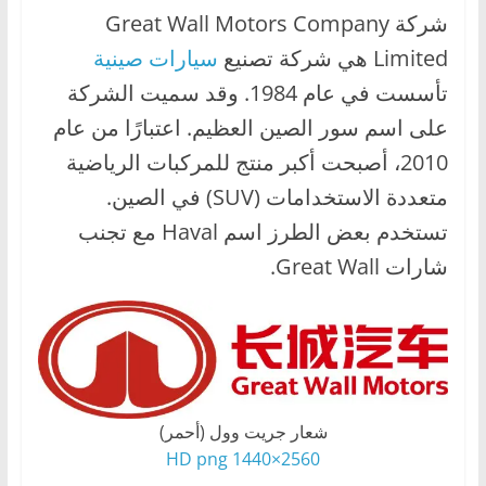
ا
شركة Great Wall Motors Company
ل
Limited هي شركة تصنيع
سيارات صينية
ج
تأسست في عام 1984. وقد سميت الشركة
د
على اسم سور الصين العظيم. اعتبارًا من عام
ي
2010، أصبحت أكبر منتج للمركبات الرياضية
د
متعددة الاستخدامات (SUV) في الصين.
ة
تستخدم بعض الطرز اسم Haval مع تجنب
شارات Great Wall.
شعار جريت وول (أحمر)
2560×1440 HD png