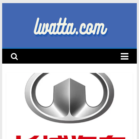
Skip
to
content
lwatta.com
أ
خ
ب
ا
ر
ا
ل
س
ي
ا
ر