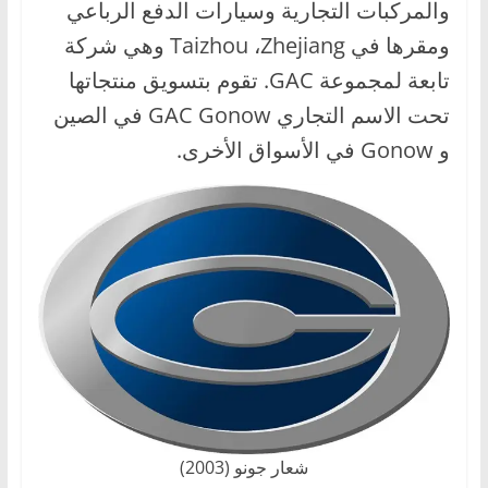
والمركبات التجارية وسيارات الدفع الرباعي
،
ومقرها في Taizhou ،Zhejiang وهي شركة
و
تابعة لمجموعة GAC. تقوم بتسويق منتجاتها
ت
ق
تحت الاسم التجاري GAC Gonow في الصين
ن
و Gonow في الأسواق الأخرى.
ي
ا
ت
ا
ل
س
ي
ا
ر
ا
شعار جونو (2003)
ت