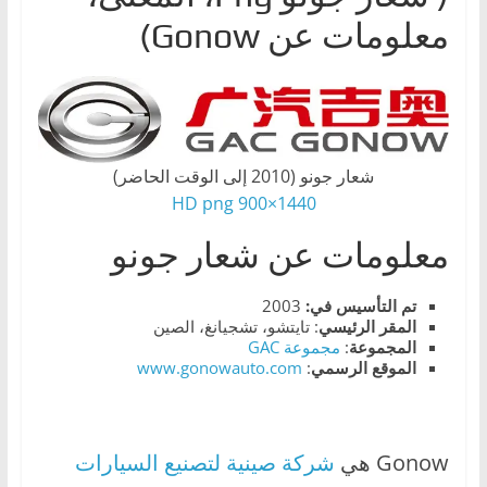
ا
معلومات عن Gonow)
ت
،
أ
ن
و
شعار جونو (2010 إلى الوقت الحاضر)
ا
1440×900 HD png
ع
معلومات عن شعار جونو
ا
ل
تم التأسيس في:
2003
س
المقر
الرئيسي
: تايتشو، تشجيانغ، الصين
المجموعة
:
مجموعة GAC
ي
الموقع
الرسمي
:
www.gonowauto.com
ا
ر
ا
Gonow هي
شركة صينية لتصنيع السيارات
ت