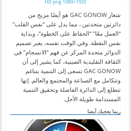
1920×1080 HD png
ا
ل
شعار GAC GONOW هو أيضًا مزيج من
ج
دائرتين متحدتين ، مما يدل على “نفس القلب”
د
“العمل معًا” “الحفاظ على الخطوة”، وبداية
ي
نفس النقطة. وفي الوقت نفسه، يعبر تصميم
د
الدوائر متحدة المركز عن فهم “الانسجام” في
ة
الثقافة التقليدية الصينية، كما يشير إلى أن
GAC GONOW تسعى إلى التنمية بتناغم
وتتكامل مع الصناعة والمجتمع والعالم. إنها
تتطلع إلى الدائرة الفاضلة وتحقيق التنمية
المستدامة طويلة الأجل.
ربما يعجبك أيضا