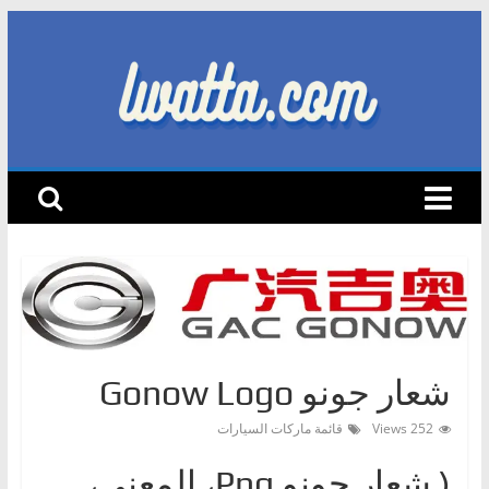
Skip
to
content
lwatta.com
أ
خ
ب
ا
ر
ا
ل
شعار جونو Gonow Logo
س
ي
252 Views
قائمة ماركات السيارات
ا
( شعار جونوPng ‎، المعنى،
ر