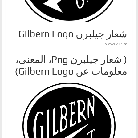
ا
ت
،
شعار جيلبرن Gilbern Logo
أ
ن
213 Views
و
( شعار جيلبرنPng ‎، المعنى،
ا
ع
معلومات عن Gilbern Logo)
ا
ل
س
ي
ا
ر
ا
ت