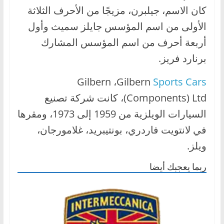
كان الاسم، جيلبرن، مزيجًا من الأحرف الثلاثة
ا
ل
الأولى من اسم المؤسس جايلز سميث وأول
ج
أربعة أحرف من اسم المؤسس المشارك
د
برنارد فريز.
ي
د
Gilbern ،Gilbern
Sports Cars
ة
(Components) Ltd، كانت شركة تصنيع
السيارات الويلزية من 1959 إلى 1973، ومقرها
في لانتويت فاردري، بونتيبريد، غلامورجان،
ويلز.
ربما يعجبك أيضا