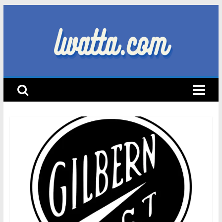
Skip
to
content
lwatta.com
أ
خ
ب
ا
ر
ا
ل
س
ي
ا
ر