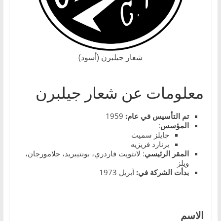
،
و
ت
ق
شعار جيلبرن (أسود)
ن
ي
معلومات عن شعار جيلبرن
ا
ت
تم التأسيس في عام:
1959
ا
المؤسس
:
ل
جايلز سميث
برنارد فريزيه
س
المقر
الرئيسي
: لانتويت فاردري، بونتيبريد، جلامورجان،
ي
ويلز
بدأت الشركة في:
أبريل 1973
ا
ر
ا
الاسم
ت