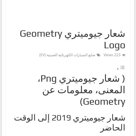
ا
ت
،
شعار جيوميتري Geometry
أ
ن
Logo
و
223 Views
صانع السيارات الكهربائية الصينية (EV)
ا
ع
ا
( شعار جيوميتريPng ‎،
ل
المعنى، معلومات عن
س
Geometry)
ي
ا
شعار جيوميتري 2019 إلى الوقت
ر
ا
الحاضر
ت