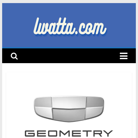
Skip
to
content
lwatta.com
أ
خ
ب
ا
ر
ا
ل
س
ي
ا
ر