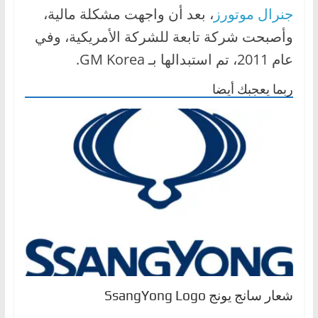
جنرال موتورز
، بعد أن واجهت مشكلة مالية،
ا
ل
وأصبحت شركة تابعة للشركة الأمريكية، وفي
ج
عام 2011، تم استبدالها بـ GM Korea.
د
ربما يعجبك أيضا
ي
د
ة
شعار سانج يونج SsangYong Logo