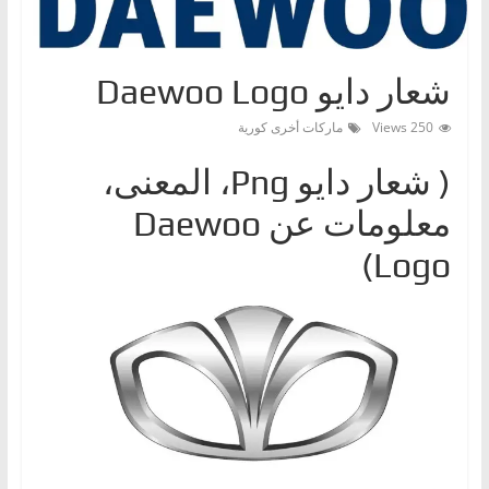
ا
ت
،
شعار دايو Daewoo Logo
أ
250 Views
ماركات أخرى كورية
ن
و
( شعار دايوPng ‎، المعنى،
ا
معلومات عن Daewoo
ع
Logo)
ا
ل
س
ي
ا
ر
ا
ت