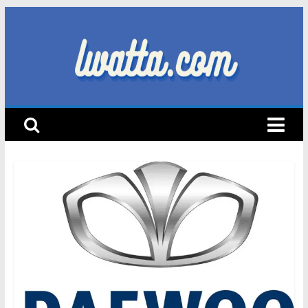
Skip
to
content
lwatta.com
أ
خ
ب
ا
ر
ا
ل
س
ي
ا
ر