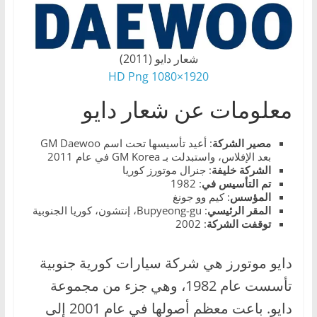
،
و
ت
شعار دايو (2011)
ق
1920×1080 HD Png
ن
معلومات عن شعار دايو
ي
ا
مصير
الشركة
: أعيد تأسيسها تحت اسم GM Daewoo
ت
بعد الإفلاس، واستبدلت بـ GM Korea في عام 2011
الشركة خليفة
: جنرال موتورز كوريا
ا
تم التأسيس في
: 1982
ل
المؤسس
: كيم وو جونغ
المقر
الرئيسي
: Bupyeong-gu، إنتشون، كوريا الجنوبية
س
توقفت
الشركة
: 2002
ي
ا
دايو موتورز هي شركة سيارات كورية جنوبية
ر
تأسست عام 1982، وهي جزء من مجموعة
ا
دايو. باعت معظم أصولها في عام 2001 إلى
ت