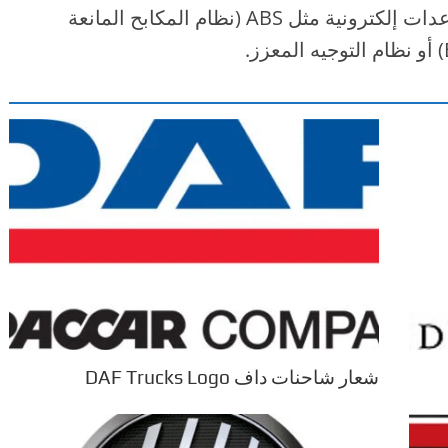
“لا مساومة” – يعني القيادة بدون أي مساعدات إلكترونية مثل ABS (نظام المكابح المانعة
شعار شاحنات داف DAF Trucks Logo