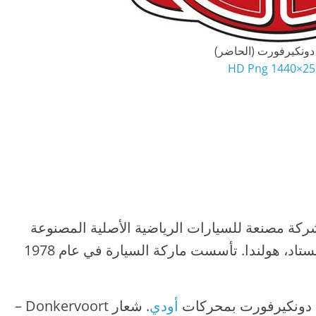
دونكيرفورت (الحاضر)
2560×144
Donkervoort Automob هي شركة مصنعة للسيارات الرياضية الأصلية المصنوعة
يدويًا وخفيفة الوزن للغاية ومقرها في ليليستاد، هولندا. تأسست ماركة السيارة في عام 1978
دونكيرفورت بمحركات
أودي
. شعار Donkervoort –