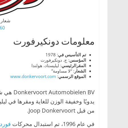
،
و
شعار 
ت
0 HD Png
ق
ن
معلومات دونكيرفورت
ي
ا
تم التأسيس في
: 1978
المؤسس
: ج. دونكيرفورت
ت
المقرالرئيسي
: ليليستاد، هولندا
ا
الشعار
: “لا مساومة”
الموقع الرسمي
:
www.donkervoort.com
ل
س
ielen BV
ي
ا
ر
من قبل Joop Donkervoort.
ا
في عام 1996، تم استبدال محركات
فورد
ت