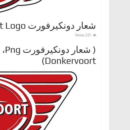
ا
ت
،
شعار دونكيرفورت Donkervoort Logo
أ
231 Views
ن
و
( ش
ا
Donkervoort)
ع
ا
ل
س
ي
ا
ر
ا
ت