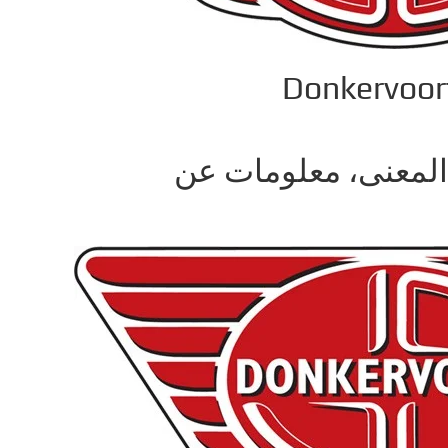
عار دونكيرفورتPng ‎، المعنى، معلومات عن