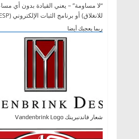
ا
ل
للانغلاق) أو برنامج الثبات الإلكتروني (ESP) أو نظام التوجيه المعزز.
ج
ربما يعجبك أيضا
د
ي
د
ة
شعار فاندنبرينك Vandenbrink Logo