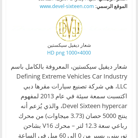
ا
الموقع
الرسمي
:
www.devel-sixteen.com
ل
ج
د
ي
شعار ديفيل سيكستين
د
4000×1000 HD png
ة
شعار ديفيل سيكستين، المعروفة بالكامل باسم
Defining Extreme Vehicles Car Industry
LLC، هي شركة تصنيع سيارات مقرها دبي
اكتسبت سمعة سيئة في عام 2013 لمفهوم
Devel Sixteen hypercar، والذي يُزعم أنه
ينتج 5000 حصان (3.73 ميجاوات) من محرك
رباعي سعة 12.3 لتر – محرك V16 بشاحن
توربيني، يسير من 0 إلى 60 ميل في الساعة