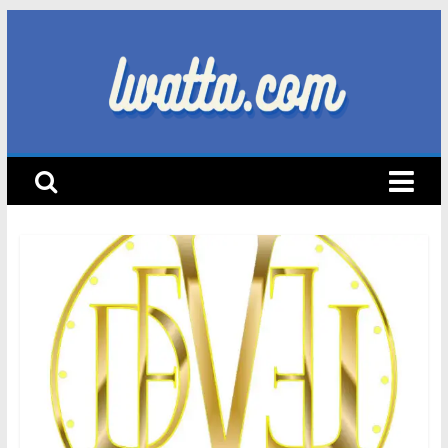
Skip
to
content
lwatta.com
أ
خ
ب
ا
ر
ا
ل
س
ي
ا
ر