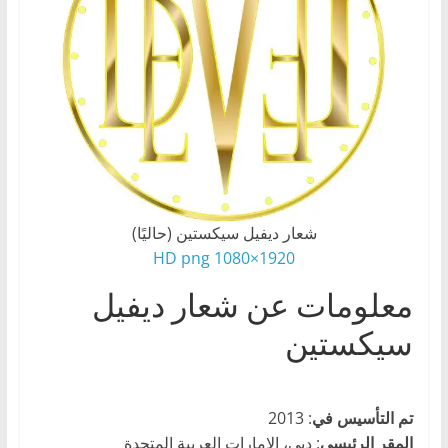
،
و
ت
ق
ن
ي
ا
ت
شعار ديفيل سيكستين (حاليًا)
ا
1920×1080 HD png
ل
معلومات عن شعار ديفيل
س
ي
سيكستين
ا
ر
ا
تم التأسيس في
: 2013
ت
المقر
الرئيسي
: دبي، الإمارات العربية المتحدة