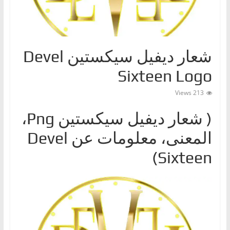
ا
ت
،
شعار ديفيل سيكستين Devel
أ
ن
Sixteen Logo
و
213 Views
ا
ع
( شعار ديفيل سيكستينPng ‎،
ا
المعنى، معلومات عن Devel
ل
س
Sixteen)
ي
ا
ر
ا
ت