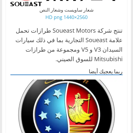
شعار ساويست وشعار النص
2560×1440 HD png
تنتج شركة Soueast Motors طرازات تحمل
علامة Soueast التجارية بما في ذلك سيارات
السيدان V3 و V5 ومجموعة من طرازات
Mitsubishi للسوق الصيني.
ربما يعجبك أيضا