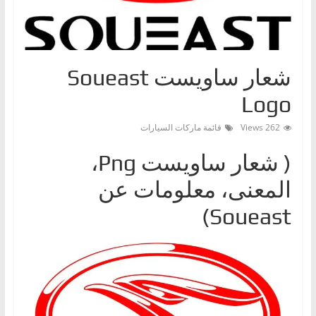
ا
ت
،
شعار ساويست Soueast
أ
ن
Logo
و
262 Views
قائمة ماركات السيارات
ا
ع
( شعار ساويستPng ‎،
ا
المعنى، معلومات عن
ل
س
Soueast)
ي
ا
ر
ا
ت