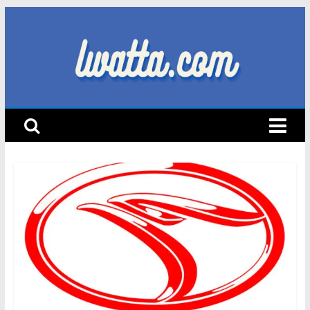
Skip
to
content
lwatta.com
أ
خ
ب
ا
ر
ا
ل
س
ي
ا
ر