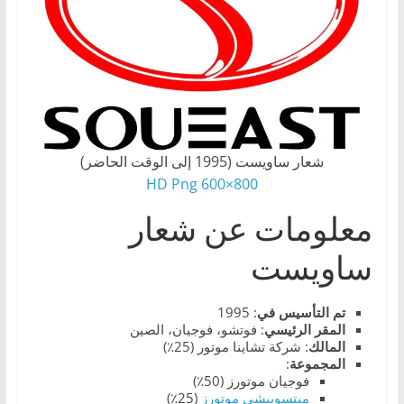
،
و
ت
ق
ن
ي
شعار ساويست (1995 إلى الوقت الحاضر)
ا
800×600 HD Png
ت
ا
معلومات عن شعار
ل
ساويست
س
ي
تم التأسيس في
: 1995
ا
المقر
الرئيسي
: فوتشو، فوجيان، الصين
ر
المالك
: شركة تشاينا موتور (25٪)
المجموعة
:
ا
فوجيان موتورز (50٪)
ت
ميتسوبيشي موتورز
(25٪)