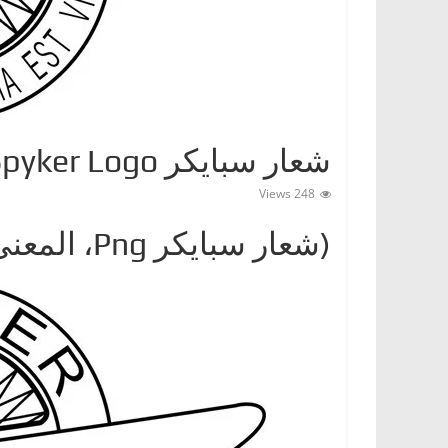
ا
ت
،
أ
ن
شعار سبايكر Spyker Logo
و
ا
248 Views
ع
(شعار سبايكر Png، المعنى ، المعلومات)
ا
ل
س
ي
ا
ر
ا
ت