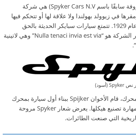
شركة Swedish Automobile NV (المعروفة سابقًا باسم Spyker Cars N.V) هي شركة
قرها في زيوولد بهولندا ولا علاقة لها أو تتحكم فيها
شركة Spyker السابقة التي أفلست في عام 1929. تتمتع سيارات سبايكر الحديثة بالحق
القانوني فقط لاسم العلامة التجارية. شعار الشركة هو “Nulla tenaci invia est via” وهي لاتينية
.
Spyke (أسود)
والتي حازوا بها على إشادة فورية لمهارة تصنيع هيكلها. يعرض شعار Spyker مروحة