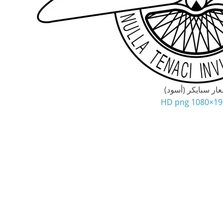
ار سبايكر (أسود)
1920×108