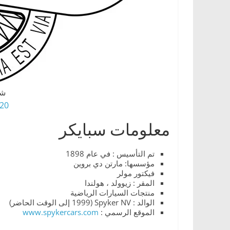
،
و
ت
ق
ن
ي
شع
ا
0 HD png
ت
ا
معلومات سبايكر
ل
س
تم التأسيس : في عام 1898
مؤسسها: مارتن دي بروين
ي
فيكتور مولر
ا
المقر : زيوولد ، هولندا
منتجات السيارات الرياضية
ر
الوالد : Spyker NV (1999 إلى الوقت الحاضر)
ا
الموقع الرسمي :
www.spykercars.com
ت