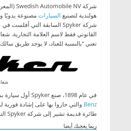
ا
ل
هولندية لتصنيع
السيارات
مصنوعة يدويًا وم
ج
د
ي
تعني “بالنسبة للعناد، لا يوجد طريق سالك”
د
ة
شعار نص r
في عام 1898، صنع Spyker أول سيارة بمحرك، قام الأخوان Spijker ببناء أول سيارة بمحرك
Benz
طائرة قديمة تشير إلى شركة Spyker التاريخية التي صنعت الطائرات.
ربما يعجبك أيضا