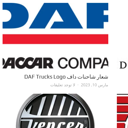
شعار شاحنات داف DAF Trucks Logo
على
مارس 10, 2023
لا توجد تعليقات
شعار
شاحنات
داف
DAF
Trucks
Logo